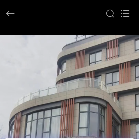
Ningbo
Tianan
(Group)
Co.,Ltd..
All
Rights
Reserved.
HAUS
PRODUKTE
VR
SHOW
ÜBER
UNS
FABRIK-