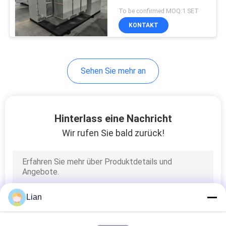
Kurzschlussimpedanz
SIE EIN
To be confirmed MOQ:1 SET
von 6,81% für
KONTAKT
ZITAT
Schwerlast- und
Anwendungen
SITEMAP
Sehen Sie mehr an
PRIVACY
POLICY
Hinterlass eine Nachricht
Wir rufen Sie bald zurück!
Lian