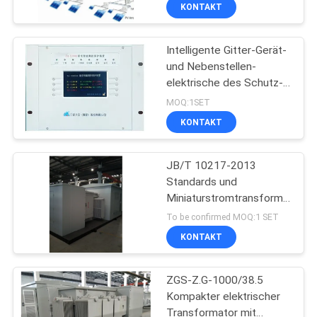
AUSFLUG
KONTAKT
Intelligente Gitter-Gerät-
QUALITÄTSKONTROLLE
und Nebenstellen-
elektrische des Schutz-
TRETEN
TA-D3000 Reihe der
MOQ:1SET
System-Prefabriated
SIE
KONTAKT
MIT
JB/T 10217-2013
UNS
Standards und
IN
Miniaturstromtransformator
mit 1000 KVA
VERBINDUNG
To be confirmed MOQ:1 SET
Batteriekapazität für
KONTAKT
Leistung
NACHRICHTEN
ZGS-Z.G-1000/38.5
Kompakter elektrischer
FORDERN
Transformator mit