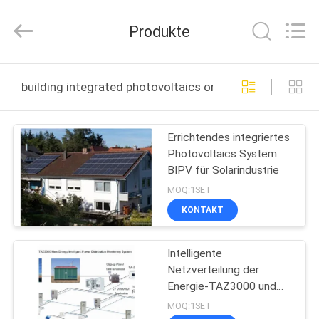
Ningbo
Tianan
(Group)
Produkte
Co.,Ltd..
All
Rights
Reserved.
HAUS
building integrated photovoltaics online manufacture
PRODUKTE
Errichtendes integriertes
Photovoltaics System
VR
BIPV für Solarindustrie
SHOW
MOQ:1SET
KONTAKT
ÜBER
Intelligente
UNS
Netzverteilung der
Energie-TAZ3000 und
FABRIK-
Überwachungsanlage/Mikropla
MOQ:1SET