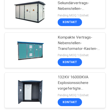
Sekundärvertrags-
Nebenstellen-
39
Transformator-Kasten
Pending MOQ:1 Einheit
der nebenstellen-11kv
Niederspannungs-
KONTAKT
Schaltanlagen
Kompakte Vertrags-
Nebenstellen-
Transformator-Kasten-
Strom-Nebenstelle der
Pending MOQ:1 Einheit
Nebenstellen-11kv
KONTAKT
35
Hochspannungs-
132KV 16000KVA
Explosionssichere
Leistungsschalter
vorgefertigte
Verteilungstransformatorunter
Pending MOQ:1 Einheit
Kompakttransformatoruntersta
KONTAKT