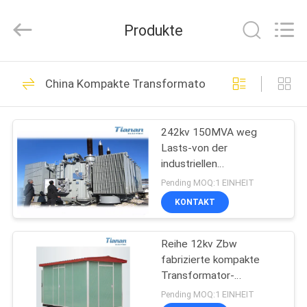
Ningbo
Tianan
(Group)
Produkte
Co.,Ltd..
All
Rights
Reserved.
HAUS
81
China Kompakte Transformator-Nebenstelle
Kompakte
PRODUKTE
Transformator-
242kv 150MVA weg
Lasts-von der
Nebenstelle
VR
industriellen
SHOW
ölgeschützten
Pending MOQ:1 EINHEIT
kompakten
KONTAKT
Transformator-
23
ÜBER
Nebenstelle
bewegliche
Reihe 12kv Zbw
UNS
fabrizierte kompakte
Transformatornebenstel
Transformator-
FABRIK-
Nebenstelle mit 3
Pending MOQ:1 EINHEIT