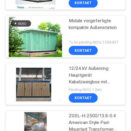
Phasenschiebern vor
AUSFLUG
KONTAKT
Mobile vorgefertigte
QUALITÄTSKONTROLLE
33
kompakte Außenstation
Form-Harz-trockene
TRETEN
To be pending MOQ:1 EINHEIT
Art Transformator
SIE
KONTAKT
MIT
12/24 kV Außenring
UNS
Hauptgerät
IN
Kabelzweigbox mit
85
Edelstahlschalen und
VERBINDUNG
Pending MOQ:1 Satz
630A Nennstrom
Ölgeschützter
KONTAKT
NACHRICHTEN
Transformator
ZGSL-H-2500/13.8-0.4
American Style Pad-
FORDERN
Mounted Transformer