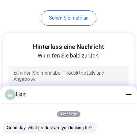
9
Sehen Sie mehr an
Niederspannungsleistun
Hinterlass eine Nachricht
Wir rufen Sie bald zurück!
16
Lastsschalter
Lian
12:13 PM
Good day, what product are you looking for?