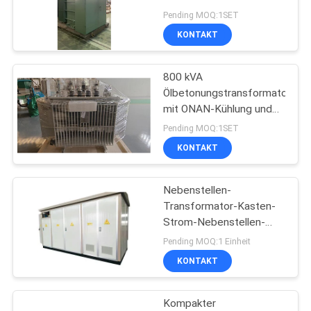
mit 2500 kVA Kapazität
SIE EIN
Pending MOQ:1SET
und ONAN Kühlung
KONTAKT
ZITAT
55
800 kVA
SITEMAP
Mittelspannungsschalta
Ölbetonungstransformator
mit ONAN-Kühlung und
IEC60076-Norm für den
PRIVACY
Pending MOQ:1SET
industriellen Vertrieb
KONTAKT
POLICY
Nebenstellen-
43
Transformator-Kasten-
Strom-Nebenstellen-
Hochspannungsschalta
bewegliche mittlere
Pending MOQ:1 Einheit
Hochspannung des
KONTAKT
Vertrags-11kv
Kompakter