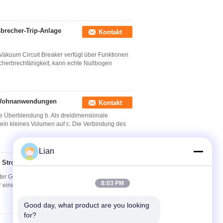
brecher-Trip-Anlage
Kontakt
Vakuum Circuit Breaker verfügt über Funktionen
echerbrechfähigkeit, kann echte Nullbogen
ür Wohnanwendungen
Kontakt
ne Überblendung b. Als dreidimensionale
ein kleines Volumen auf c. Die Verbindung des
Lian
 Stromverteilung
Kontakt
r Gehäuse-Schaltkreislaufschalter
8:03 PM
für einen Stromkreis mit Wechselstrom 50 Hz (oder
Good day, what product are you looking 
for?