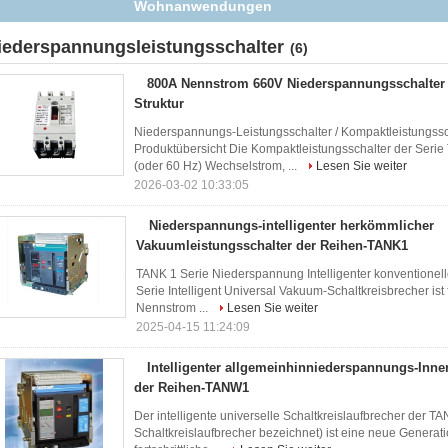
Wohnanwendungen
iederspannungsleistungsschalter
(6)
800A Nennstrom 660V Niederspannungsschalter
Struktur
Niederspannungs-Leistungsschalter / Kompaktleistungs
Produktübersicht Die Kompaktleistungsschalter der Seri
(oder 60 Hz) Wechselstrom, ...
Lesen Sie weiter
2026-03-02 10:33:05
Niederspannungs-intelligenter herkömmlicher
Vakuumleistungsschalter der Reihen-TANK1
TANK 1 Serie Niederspannung Intelligenter konventionel
Serie Intelligent Universal Vakuum-Schaltkreisbrecher i
Nennstrom ...
Lesen Sie weiter
2025-04-15 11:24:09
Intelligenter allgemeinhinniederspannungs-Inn
der Reihen-TANW1
Der intelligente universelle Schaltkreislaufbrecher der 
Schaltkreislaufbrecher bezeichnet) ist eine neue Generat