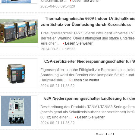
fortschrittliche ...
Lesen Sie weiter
2025-04-08 09:54:20
Thermalmagnetische 660V-Indoor-LV-Schaltkreis
zum Schutz vor Überlastung durch Kurzschluss
ErzeugnisMerkmal: TANK1-Serie Intelligent Universal LV 
der freien Wartung, Überlastfähigkeit und starke Unterbr
erreichen...
Lesen Sie weiter
2024-08-21 11:35:32
CSA-zertifizierter Niederspannungsschalter f
Eigenschaften: a. hohe Fähigkeit zur Bremskontrolle, kei
Anordnung weist der Breaker eine kompakte Struktur und 
Hauptkreislau...
Lesen Sie weiter
2024-08-21 11:35:32
63A Niederspannungsschalter Endlösung für die
Beschreibung des Produkts: TANM1/TANM2-Serie geformte
(nachfolgend als Schaltkreislaufschalter bezeichnet) ist 
60 Hz) und einer ...
Lesen Sie weiter
2024-08-21 11:35:32
Page 1 of 1