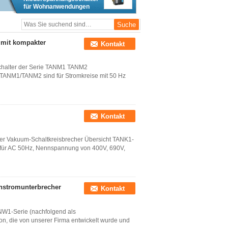
für Wohnanwendungen
 mit kompakter
Kontakt
schalter der Serie TANM1 TANM2
e TANM1/TANM2 sind für Stromkreise mit 50 Hz
Kontakt
ler Vakuum-Schaltkreisbrecher Übersicht TANK1-
st für AC 50Hz, Nennspannung von 400V, 690V,
enstromunterbrecher
Kontakt
TANW1-Serie (nachfolgend als
ion, die von unserer Firma entwickelt wurde und