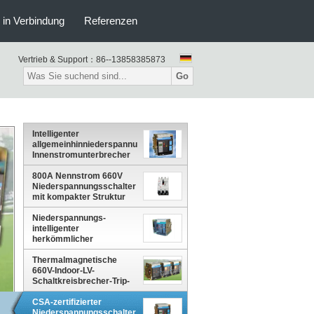
s in Verbindung
Referenzen
Vertrieb & Support：
86--13858385873
Go
Intelligenter
allgemeinhinniederspannungs-
Innenstromunterbrecher
der Reihen-TANW1
800A Nennstrom 660V
Niederspannungsschalter
mit kompakter Struktur
Niederspannungs-
intelligenter
herkömmlicher
Vakuumleistungsschalter
der Reihen-TANK1
Thermalmagnetische
660V-Indoor-LV-
Schaltkreisbrecher-Trip-
Anlage zum Schutz vor
Überlastung durch
CSA-zertifizierter
Kurzschluss
Niederspannungsschalter