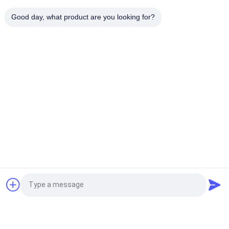
Intelligenter allgemeinhinniederspannungs-
Good day, what product are you looking for?
Innenstromunterbrecher der Reihen-TANW1
Beliebte Kategorien
Alle
Kompakte 
Bewegliche 
Transformator-
Transformatornebenstelle
Nebenstelle
Form-Harz-
Ölgeschützter 
Trockene Art 
Transformator
Transformator
Mittelspannungsschaltanlage
Hochspannungsschaltanla
Niederspannungs-
Hochspannungs-
Fordern Sie ein Angebot
Schaltanlagen
Leistungsschalter