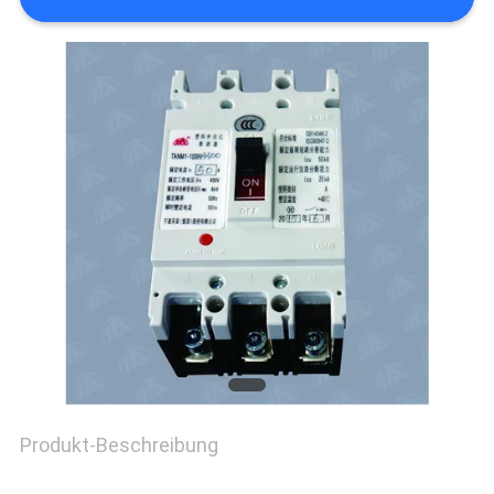
NACHRICHTEN
FORDERN
SIE EIN
ZITAT
SITEMAP
PRIVACY
Produkt-Beschreibung
POLICY