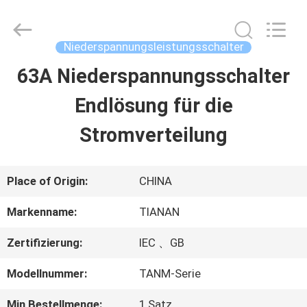
2026
Ningbo
Tianan
(Group)
Niederspannungsleistungsschalter
Co.,Ltd..
All
63A Niederspannungsschalter
HAUS
Rights
Reserved.
Endlösung für die
PRODUKTE
Stromverteilung
VR
Place of Origin:
CHINA
SHOW
Markenname:
TIANAN
Zertifizierung:
IEC 、GB
ÜBER
Modellnummer:
TANM-Serie
UNS
Min Bestellmenge:
1 Satz