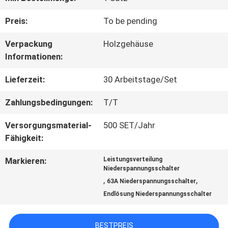
FABRIK-
Preis:
To be pending
AUSFLUG
Verpackung
Holzgehäuse
Informationen:
QUALITÄTSKONTROLLE
Lieferzeit:
30 Arbeitstage/Set
Zahlungsbedingungen:
T/T
TRETEN
Versorgungsmaterial-
500 SET/Jahr
SIE
Fähigkeit:
MIT
Markieren:
Leistungsverteilung
Niederspannungsschalter
UNS
,
,
63A Niederspannungsschalter
Endlösung Niederspannungsschalter
IN
VERBINDUNG
BESTPREIS