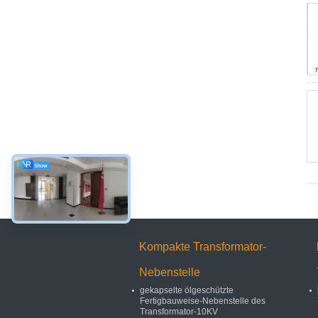
Kompakte Transformator-
Nebenstelle
gekapselte ölgeschützte
Fertigbauweise-Nebenstelle des
Transformator-10KV