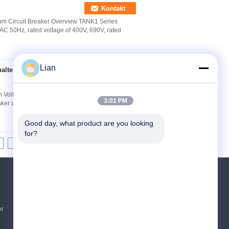
Kontakt
uum Circuit Breaker Overview TANK1 Series
r AC 50Hz, rated voltage of 400V, 690V, rated
Lian
halter VCB mit
Kontakt
h Voltage12KV/ 40.5KV​ 1. General Features
3:01 PM
aker applied to power system that of 35KV three-
Good day, what product are you looking 
for?
>|
Referenzen
Senden Sie
er
sgs