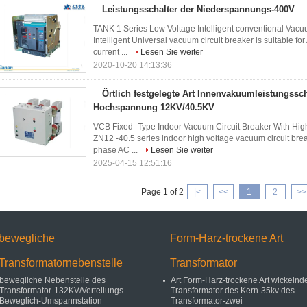
Leistungsschalter der Niederspannungs-400V
TANK 1 Series Low Voltage Intelligent conventional Vac
Intelligent Universal vacuum circuit breaker is suitable fo
current ...
Lesen Sie weiter
2020-10-20 14:13:36
Örtlich festgelegte Art Innenvakuumleistungssc
Hochspannung 12KV/40.5KV
VCB Fixed- Type Indoor Vacuum Circuit Breaker With Hig
ZN12 -40.5 series indoor high voltage vacuum circuit bre
phase AC ...
Lesen Sie weiter
2025-04-15 12:51:16
Page 1 of 2
|<
<<
1
2
>>
bewegliche
Form-Harz-trockene Art
Transformatornebenstelle
Transformator
bewegliche Nebenstelle des
Art Form-Harz-trockene Art wickelnd
Transformator-132KV/Verteilungs-
Transformator des Kern-35kv des
Beweglich-Umspannstation
Transformator-zwei