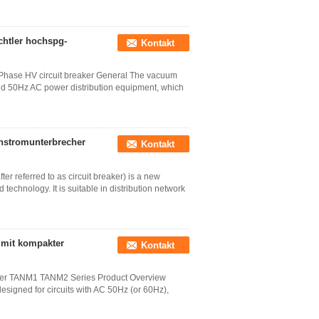
chtler hochspg-
Kontakt
 Phase HV circuit breaker General The vacuum
nd 50Hz AC power distribution equipment, which
enstromunterbrecher
Kontakt
ter referred to as circuit breaker) is a new
chnology. It is suitable in distribution network
 mit kompakter
Kontakt
eaker TANM1 TANM2 Series Product Overview
signed for circuits with AC 50Hz (or 60Hz),