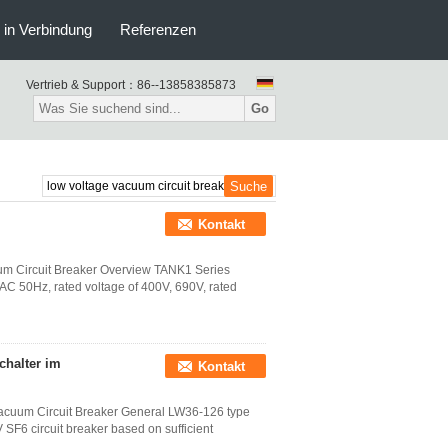
s in Verbindung
Referenzen
Vertrieb & Support：
86--13858385873
Go
Kontakt
uum Circuit Breaker Overview TANK1 Series
r AC 50Hz, rated voltage of 400V, 690V, rated
chalter im
Kontakt
 Vacuum Circuit Breaker General LW36-126 type
 SF6 circuit breaker based on sufficient