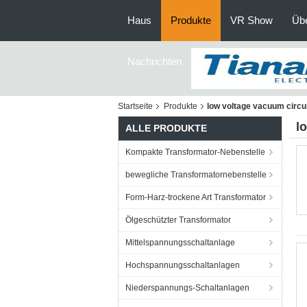
Haus
Produkte
VR Show
Üb
Nachrichten
Startseite
Produkte
low voltage vacuum circu
l
ALLE PRODUKTE
Kompakte Transformator-Nebenstelle
bewegliche Transformatornebenstelle
Form-Harz-trockene Art Transformator
Ölgeschützter Transformator
Mittelspannungsschaltanlage
Hochspannungsschaltanlagen
Niederspannungs-Schaltanlagen