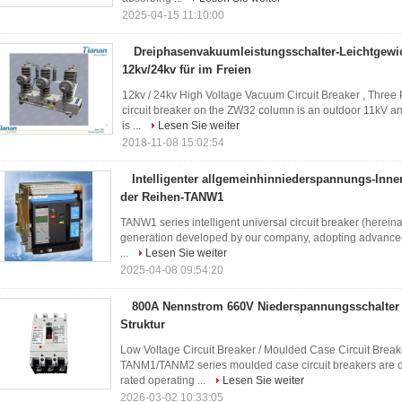
2025-04-15 11:10:00
Dreiphasenvakuumleistungsschalter-Leichtgewi
12kv/24kv für im Freien
12kv / 24kv High Voltage Vacuum Circuit Breaker , Three
circuit breaker on the ZW32 column is an outdoor 11kV a
is ...
Lesen Sie weiter
2018-11-08 15:02:54
Intelligenter allgemeinhinniederspannungs-Inn
der Reihen-TANW1
TANW1 series intelligent universal circuit breaker (hereinaf
generation developed by our company, adopting advanced te
...
Lesen Sie weiter
2025-04-08 09:54:20
800A Nennstrom 660V Niederspannungsschalter
Struktur
Low Voltage Circuit Breaker / Moulded Case Circuit Br
TANM1/TANM2 series moulded case circuit breakers are de
rated operating ...
Lesen Sie weiter
2026-03-02 10:33:05