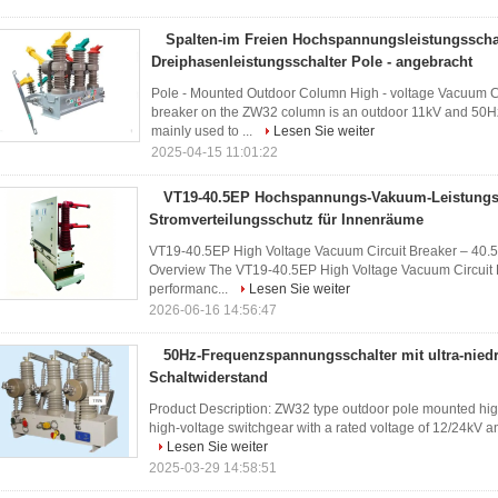
Spalten-im Freien Hochspannungsleistungsschal
Dreiphasenleistungsschalter Pole - angebracht
Pole - Mounted Outdoor Column High - voltage Vacuum Ci
breaker on the ZW32 column is an outdoor 11kV and 50Hz
mainly used to ...
Lesen Sie weiter
2025-04-15 11:01:22
VT19-40.5EP Hochspannungs-Vakuum-Leistungssc
Stromverteilungsschutz für Innenräume
VT19-40.5EP High Voltage Vacuum Circuit Breaker – 40.5k
Overview The VT19-40.5EP High Voltage Vacuum Circuit B
performanc...
Lesen Sie weiter
2026-06-16 14:56:47
50Hz-Frequenzspannungsschalter mit ultra-nied
Schaltwiderstand
Product Description: ZW32 type outdoor pole mounted high
high-voltage switchgear with a rated voltage of 12/24kV an
Lesen Sie weiter
2025-03-29 14:58:51