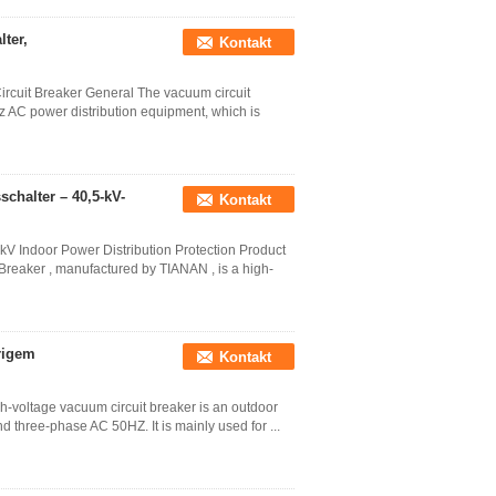
ter,
Kontakt
rcuit Breaker General The vacuum circuit
 AC power distribution equipment, which is
halter – 40,5-kV-
Kontakt
V Indoor Power Distribution Protection Product
reaker , manufactured by TIANAN , is a high-
rigem
Kontakt
-voltage vacuum circuit breaker is an outdoor
d three-phase AC 50HZ. It is mainly used for ...