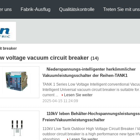
er uns
Fabrik-Ausflug
Qualitätskontrolle
Treten Sie mit un
it breaker
ow voltage vacuum circuit breaker
(14)
Niederspannungs-intelligenter herkömmlicher
Vakuumleistungsschalter der Reihen-TANK1
TANK 1 Series Low Voltage Intelligent conventional Vac
Intelligent Universal vacuum circuit breaker is suitable fo
current ...
Lesen Sie weiter
2025-04-15 11:24:09
110kV leben Behälter-Hochspannungsleistungss
Freien/Vakuumleistungsschalter
110kV Live Tank Outdoor High Voltage Circuit Breaker /
outdoor circuit breaker is a high performance new type HV
absorbing ...
Lesen Sie weiter