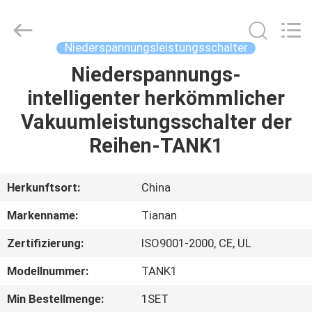
Ningbo
Tianan
(Group)
Co.,Ltd..
All
Niederspannungsleistungsschalter
Rights
Reserved.
Niederspannungs-
HAUS
intelligenter herkömmlicher
PRODUKTE
Vakuumleistungsschalter der
Reihen-TANK1
VR
SHOW
Herkunftsort:
China
Markenname:
Tianan
ÜBER
Zertifizierung:
ISO9001-2000, CE, UL
UNS
Modellnummer:
TANK1
FABRIK-
Min Bestellmenge:
1SET