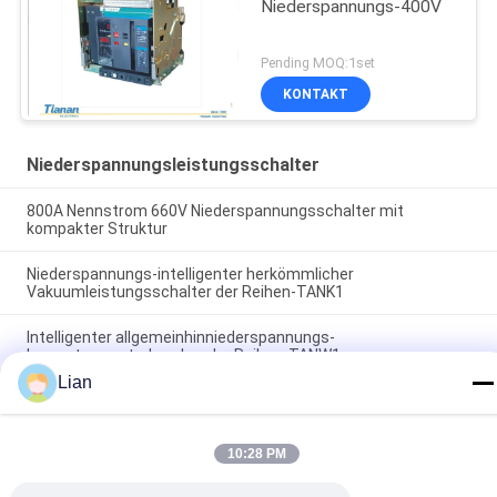
Niederspannungs-400V
Pending MOQ:1set
KONTAKT
Niederspannungsleistungsschalter
800A Nennstrom 660V Niederspannungsschalter mit
kompakter Struktur
Niederspannungs-intelligenter herkömmlicher
Vakuumleistungsschalter der Reihen-TANK1
Intelligenter allgemeinhinniederspannungs-
Innenstromunterbrecher der Reihen-TANW1
Lian
Beliebte Kategorien
Alle
10:28 PM
Kompakte 
Bewegliche 