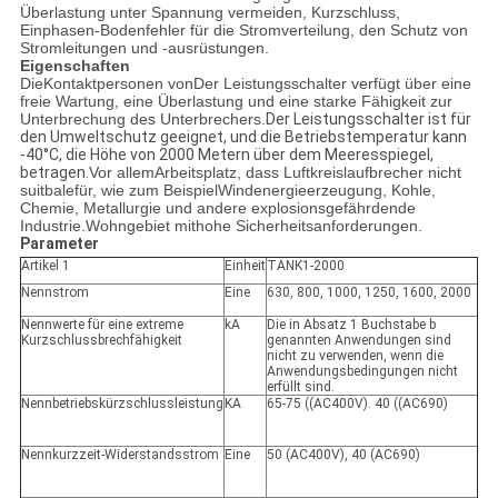
Überlastung unter Spannung vermeiden, Kurzschluss,
Einphasen-Bodenfehler für die Stromverteilung, den Schutz von
Stromleitungen und -ausrüstungen.
Eigenschaften
Die
Kontaktpersonen von
Der Leistungsschalter verfügt über eine
freie Wartung, eine Überlastung und eine starke Fähigkeit zur
Unterbrechung des Unterbrechers.
Der Leistungsschalter ist für
den Umweltschutz geeignet, und die Betriebstemperatur kann
-40°C, die Höhe von 2000 Metern über dem Meeresspiegel,
betragen.
Vor allem
Arbeitsplatz, dass Luftkreislaufbrecher nicht
suitbale
für
, wie zum Beispiel
Windenergieerzeugung
, Kohle,
Chemie, Metallurgie und andere explosionsgefährdende
Industrie.
Wohngebiet mit
hohe Sicherheitsanforderungen.
Parameter
Artikel 1
Einheit
TANK1-2000
Nennstrom
Eine
630, 800, 1000, 1250, 1600, 2000
Nennwerte für eine extreme
kA
Die in Absatz 1 Buchstabe b
Kurzschlussbrechfähigkeit
genannten Anwendungen sind
nicht zu verwenden, wenn die
Anwendungsbedingungen nicht
erfüllt sind.
Nennbetriebskürzschlussleistung
KA
65-75 ((AC400V). 40 ((AC690)
Nennkurzzeit-Widerstandsstrom
Eine
50 (AC400V), 40 (AC690)