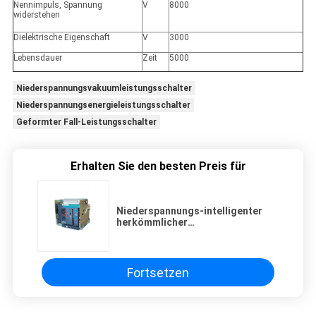
Nennimpuls, Spannung
V
8000
widerstehen
Dielektrische Eigenschaft
V
3000
Lebensdauer
Zeit
5000
Niederspannungsvakuumleistungsschalter
Niederspannungsenergieleistungsschalter
Geformter Fall-Leistungsschalter
Erhalten Sie den besten Preis für
Niederspannungs-intelligenter
herkömmlicher
Vakuumleistungsschalter der
Reihen-TANK1
Fortsetzen