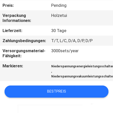
AUSFLUG
Preis:
Pending
Verpackung
Holzetui
QUALITÄTSKONTROLLE
Informationen:
Lieferzeit:
30 Tage
TRETEN
Zahlungsbedingungen:
T/T, L/C, D/A, D/P, D/P
SIE
Versorgungsmaterial-
3000sets/year
MIT
Fähigkeit:
UNS
Markieren:
Niederspannungsenergieleistungsschalte
IN
,
Niederspannungsvakuumleistungsschalte
VERBINDUNG
BESTPREIS
NACHRICHTEN
FORDERN