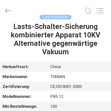
Ningbo
Tianan
(Group)
Co.,Ltd..
All
Lastsschalter
Rights
Reserved.
Lasts-Schalter-Sicherung
HAUS
kombinierter Apparat 10KV
PRODUKTE
AIternative gegenwärtige
Vakuum
VR
SHOW
Herkunftsort:
China
Markenname:
TIANAN
ÜBER
Zertifizierung:
CE;ISO9001-2000
UNS
Modellnummer:
FN5-12
FABRIK-
Min Bestellmenge:
100