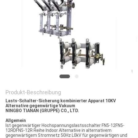
SIE EIN
ZITAT
SITEMAP
PRIVACY
POLICY
Produkt-Beschreibung
Lasts-Schalter-Sicherung kombinierter Apparat 10KV
AIternative gegenwärtige Vakuum
NINGBO TIANAN (GRUPPE) CO., LTD.
Allgemein
Ist gegenwärtiger Hochspannungslastsschalter FN5-12FN5-
12RDFN5-12R Reihe lndoor AIternative in alternativem
gegenwärtigem Stromnetz 50Hz L0kV für gegenwärtigen und