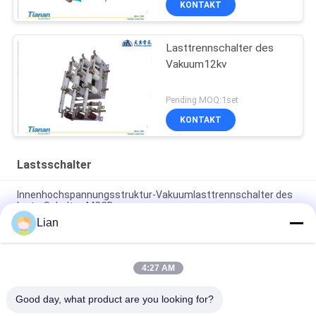
KONTAKT
Lasttrennschalter des
Vakuum12kv
Pending MOQ:1set
KONTAKT
Lastsschalter
Innenhochspannungsstruktur-Vakuumlasttrennschalter des
lasts-Schalter-MCCB
Lian
Lasts-Schalter-Sicherung kombinierter Apparat 10KV
AIternative gegenwärtige Vakuum
4:27 AM
Innenhochspannungslasts-Schalter, Vakuumlasts-
Unterbrecher-Schalter-Sicherungs-Kombinationen
Good day, what product are you looking for?