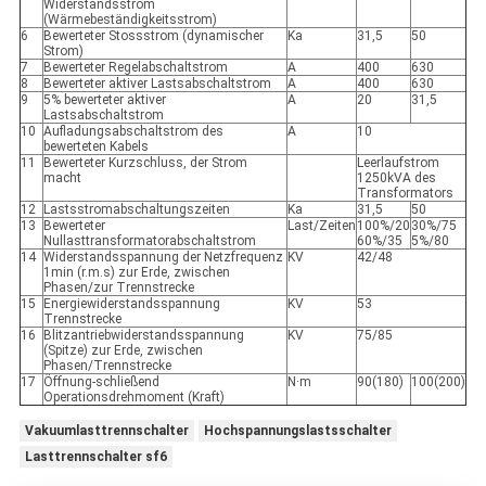
Widerstandsstrom
(Wärmebeständigkeitsstrom)
6
Bewerteter Stossstrom (dynamischer
Ka
31,5
50
Strom)
7
Bewerteter Regelabschaltstrom
A
400
630
8
Bewerteter aktiver Lastsabschaltstrom
A
400
630
9
5% bewerteter aktiver
A
20
31,5
Lastsabschaltstrom
10
Aufladungsabschaltstrom des
A
10
bewerteten Kabels
11
Bewerteter Kurzschluss, der Strom
Leerlaufstrom
macht
1250kVA des
Transformators
12
Lastsstromabschaltungszeiten
Ka
31,5
50
13
Bewerteter
Last/Zeiten
100%/20
30%/75
Nullasttransformatorabschaltstrom
60%/35
5%/80
14
Widerstandsspannung der Netzfrequenz
KV
42/48
1min (r.m.s) zur Erde, zwischen
Phasen/zur Trennstrecke
15
Energiewiderstandsspannung
KV
53
Trennstrecke
16
Blitzantriebwiderstandsspannung
KV
75/85
(Spitze) zur Erde, zwischen
Phasen/Trennstrecke
17
Öffnung-schließend
N·m
90(180)
100(200)
Operationsdrehmoment (Kraft)
Vakuumlasttrennschalter
Hochspannungslastsschalter
Lasttrennschalter sf6