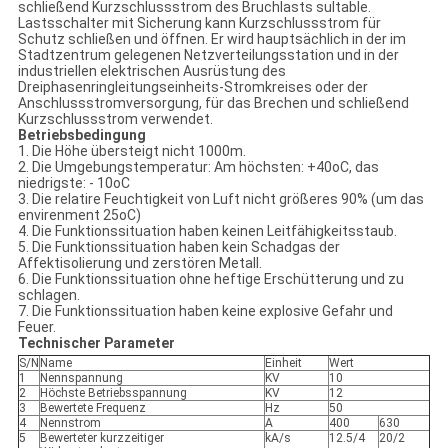
schließend Kurzschlussstrom des Bruchlasts sultable.
Lastsschalter mit Sicherung kann Kurzschlussstrom für
Schutz schließen und öffnen. Er wird hauptsächlich in der im
Stadtzentrum gelegenen Netzverteilungsstation und in der
industriellen elektrischen Ausrüstung des
Dreiphasenringleitungseinheits-Stromkreises oder der
Anschlussstromversorgung, für das Brechen und schließend
Kurzschlussstrom verwendet.
Betriebsbedingung
1. Die Höhe übersteigt nicht 1000m.
2. Die Umgebungstemperatur: Am höchsten: +40oC, das
niedrigste: - 10oC
3. Die relatire Feuchtigkeit von Luft nicht größeres 90% (um das
envirenment 25oC)
4. Die Funktionssituation haben keinen Leitfähigkeitsstaub.
5. Die Funktionssituation haben kein Schadgas der
Affektisolierung und zerstören Metall.
6. Die Funktionssituation ohne heftige Erschütterung und zu
schlagen.
7. Die Funktionssituation haben keine explosive Gefahr und
Feuer.
Technischer Parameter
S/N
Name
Einheit
Wert
1
Nennspannung
KV
10
2
Höchste Betriebsspannung
KV
12
3
Bewertete Frequenz
Hz
50
4
Nennstrom
A
400
630
5
Bewerteter kurzzeitiger
kA/s
12.5/4
20/2