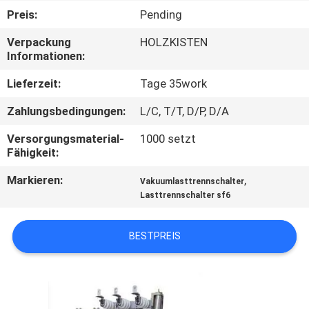
AUSFLUG
Preis:
Pending
Verpackung
HOLZKISTEN
QUALITÄTSKONTROLLE
Informationen:
Lieferzeit:
Tage 35work
TRETEN
Zahlungsbedingungen:
L/C, T/T, D/P, D/A
SIE
Versorgungsmaterial-
1000 setzt
MIT
Fähigkeit:
UNS
Markieren:
,
Vakuumlasttrennschalter
IN
Lasttrennschalter sf6
VERBINDUNG
BESTPREIS
NACHRICHTEN
FORDERN