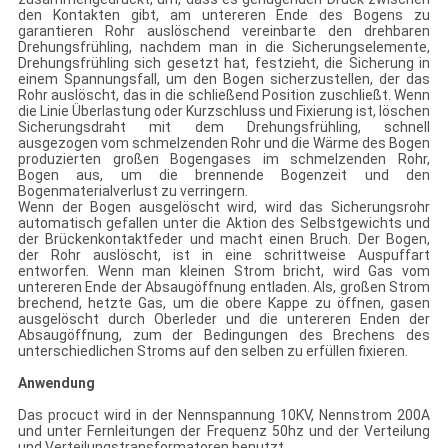
den Kontakten gibt, am untereren Ende des Bogens zu
garantieren Rohr auslöschend vereinbarte den drehbaren
Drehungsfrühling, nachdem man in die Sicherungselemente,
Drehungsfrühling sich gesetzt hat, festzieht, die Sicherung in
einem Spannungsfall, um den Bogen sicherzustellen, der das
Rohr auslöscht, das in die schließend Position zuschließt. Wenn
die Linie Überlastung oder Kurzschluss und Fixierung ist, löschen
Sicherungsdraht mit dem Drehungsfrühling, schnell
ausgezogen vom schmelzenden Rohr und die Wärme des Bogen
produzierten großen Bogengases im schmelzenden Rohr,
Bogen aus, um die brennende Bogenzeit und den
Bogenmaterialverlust zu verringern.
Wenn der Bogen ausgelöscht wird, wird das Sicherungsrohr
automatisch gefallen unter die Aktion des Selbstgewichts und
der Brückenkontaktfeder und macht einen Bruch. Der Bogen,
der Rohr auslöscht, ist in eine schrittweise Auspuffart
entworfen. Wenn man kleinen Strom bricht, wird Gas vom
untereren Ende der Absaugöffnung entladen. Als, großen Strom
brechend, hetzte Gas, um die obere Kappe zu öffnen, gasen
ausgelöscht durch Oberleder und die untereren Enden der
Absaugöffnung, zum der Bedingungen des Brechens des
unterschiedlichen Stroms auf den selben zu erfüllen fixieren.
Anwendung
Das procuct wird in der Nennspannung 10KV, Nennstrom 200A
und unter Fernleitungen der Frequenz 50hz und der Verteilung
und Verteilungstransformatoren benutzt.