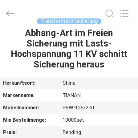
Ningbo
Tianan
(Group)
Co.,Ltd..
All
Transformatorsicherung
Rights
Reserved.
Abhang-Art im Freien
HAUS
Sicherung mit Lasts-
PRODUKTE
Hochspannung 11 KV schnitt
Sicherung heraus
VR
SHOW
Herkunftsort:
China
Markenname:
TIANAN
ÜBER
Modellnummer:
PRW-12F/200
UNS
Min Bestellmenge:
10000set
FABRIK-
Preis:
Pending