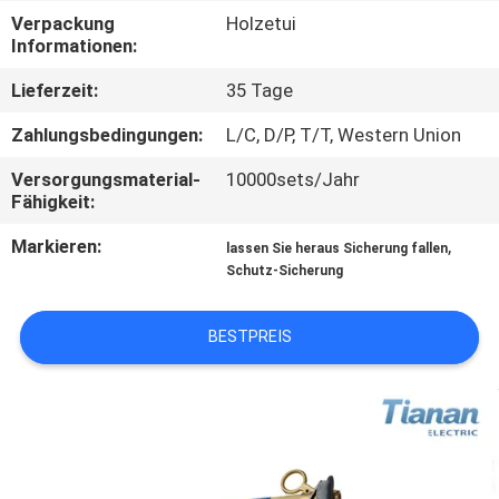
AUSFLUG
Verpackung
Holzetui
Informationen:
QUALITÄTSKONTROLLE
Lieferzeit:
35 Tage
Zahlungsbedingungen:
L/C, D/P, T/T, Western Union
TRETEN
Versorgungsmaterial-
10000sets/Jahr
SIE
Fähigkeit:
MIT
Markieren:
,
lassen Sie heraus Sicherung fallen
UNS
Schutz-Sicherung
IN
BESTPREIS
VERBINDUNG
NACHRICHTEN
FORDERN