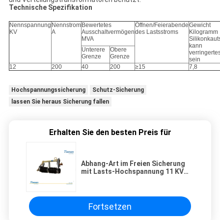
Technische Spezifikation
Nennspannung
Nennstrom
Bewertetes
Öffnen/Feierabende
Gewicht
KV
A
Ausschaltvermögen
des Lastsstroms
Kilogramm
MVA
Silikonkau
kann
Unterere
Obere
verringerte
Grenze
Grenze
sein
12
200
40
200
≥15
7,8
Hochspannungssicherung
Schutz-Sicherung
lassen Sie heraus Sicherung fallen
Erhalten Sie den besten Preis für
Abhang-Art im Freien Sicherung
mit Lasts-Hochspannung 11 KV
schnitt Sicherung heraus
Fortsetzen