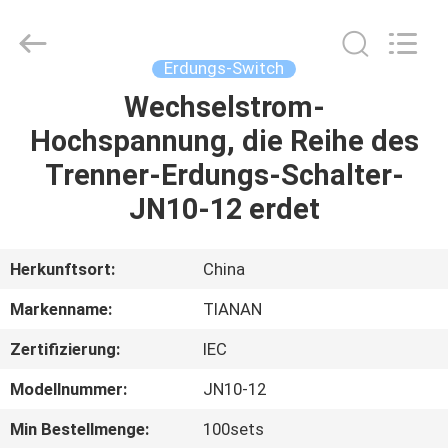
Ningbo
Tianan
(Group)
Co.,Ltd..
All
Erdungs-Switch
Rights
Reserved.
Wechselstrom-
HAUS
Hochspannung, die Reihe des
PRODUKTE
Trenner-Erdungs-Schalter-
JN10-12 erdet
VR
SHOW
Herkunftsort:
China
Markenname:
TIANAN
ÜBER
Zertifizierung:
IEC
UNS
Modellnummer:
JN10-12
FABRIK-
Min Bestellmenge:
100sets