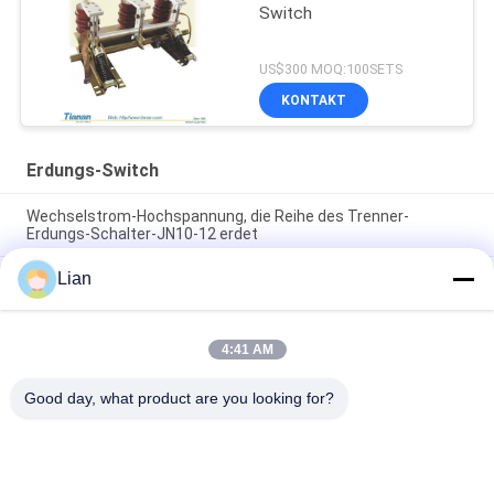
Switch
US$300 MOQ:100SETS
KONTAKT
Erdungs-Switch
Wechselstrom-Hochspannung, die Reihe des Trenner-
Erdungs-Schalter-JN10-12 erdet
Lian
12 KV-Innen-Wechselstromhochgeschwindigkeitserdungs-
Schalter mit Lampe JN15-12/31,5 Reihe
Schwarze Innen-Reihe des
4:41 AM
Wechselstromhochspannungserdungs-Schalter-/Boden-
Trennungs-Schalter-JT8-40.5
Good day, what product are you looking for?
Beliebte Kategorien
Alle