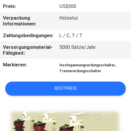
AUSFLUG
Preis:
US$300
Verpackung
Holzetui
QUALITÄTSKONTROLLE
Informationen:
Zahlungsbedingungen:
L / C, T / T
TRETEN
Versorgungsmaterial-
5000 Sätze/Jahr
SIE
Fähigkeit:
MIT
Markieren:
,
Hochspannungserdungsschalter
UNS
Trennererdungsschalter
IN
BESTPREIS
VERBINDUNG
NACHRICHTEN
FORDERN