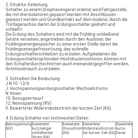
2. Struktur-Einleitung
Schalter zu einem Dreiphasengerät erdend, wird Fahrgestelle,
die mit drei Isolatoren gepasst werden mit Anschlüssen
gepasst werden und Grundkontakt auf dem Isolator, durch die
Tretlagerachse damit der Erdungsschalter gedreht und
schließt.
Die Erdung des Schalters wird mit die Frühling-schließend
Geräte versehen, angetrieben durch den Auslöser, der
Frühlingsenergiespeicher zu einer ersten Stelle damit die
Frühlingsenergiefreisetzung, das schnelle
Erdungsschalterschließen zu erzielen. Aufgeladenen die
Erdungsschalteroptionalen Hochdruckmonitoren, können mit
den Schalterdurchschnitten auch ineinandergegriffen werden,
Antimissbrauch zu erzielen.
3. Schreiben Sie Bedeutung
J N 10 -12/0
J: Hochspannungserdungsschalter Wechselstroms
N: Innen
10: Bezugsentwurf
12: Nennspannung (KV)
0: Bewerteter Widerstandsstrom der kurzen Zeit (KA)
4. Erdung Schalter von technischen Daten
Nennspannung
Bewerteter
Bewerteter
Bewerteter
Bewertete
(KV)
kurzzeitiger
Stossstrom
Widerstandsstrom
kurze
schließender
(KA)
der kurzen Zeit (KA)
Dauer
Strom (KA)