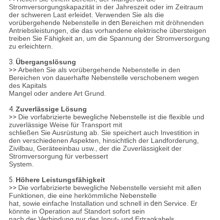
Stromversorgungskapazität in der Jahreszeit oder im Zeitraum
der schweren Last erleidet. Verwenden Sie als die
vorübergehende Nebenstelle in
den
Bereichen mit dröhnenden
Antriebsleistungen, die das vorhandene elektrische übersteigen
treiben Sie Fähigkeit an, um die Spannung der Stromversorgung
zu erleichtern.
3.
Übergangslösung
>>
Arbeiten Sie als vorübergehende Nebenstelle in den
Bereichen von dauerhafte Nebenstelle verschobenem wegen
des Kapitals
Mangel oder andere Art Grund.
4.
Zuverlässige Lösung
>>
Die vorfabrizierte bewegliche Nebenstelle ist die flexible und
zuverlässige Weise für Transport mit
schließen Sie Ausrüstung ab. Sie speichert auch Investition in
den verschiedenen Aspekten, hinsichtlich der Landforderung,
Zivilbau, Geräteeinbau usw., der die Zuverlässigkeit der
Stromversorgung für verbessert
System.
5.
Höhere Leistungsfähigkeit
>>
Die vorfabrizierte bewegliche Nebenstelle versieht mit allen
Funktionen, die eine herkömmliche Nebenstelle
hat, sowie einfache Installation und schnell in
den
Service. Er
könnte in Operation auf Standort sofort sein
nach der Verbindung nur des Input- und Ertragkabels.