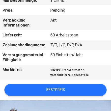
Min Bestellmenge:
1 EINHEIT
AUSFLUG
Preis:
Pending
QUALITÄTSKONTROLLE
Verpackung
Akt
Informationen:
TRETEN
Lieferzeit:
60 Arbeitstage
SIE
Zahlungsbedingungen:
T/T, L/C, D/P, D/A
MIT
Versorgungsmaterial-
50 Einheiten/Jahr
UNS
Fähigkeit:
IN
Markieren:
,
132 KV-Transformator
vorfabrizierte Nebenstelle
VERBINDUNG
BESTPREIS
NACHRICHTEN
FORDERN