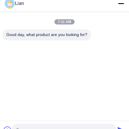
Lian
Notstrom-bewegliche Transformator-Nebenstelle der
Verteilungs-132kv im Freien
7:11 AM
110 - 132 KV Leistungstransformatorfahrzeug - mobile
vorgefertigte Unterstation
Good day, what product are you looking for?
Beliebte Kategorien
Alle
Kompakte 
Bewegliche 
Transformator-
Transformatornebenstelle
Nebenstelle
Form-Harz-
Ölgeschützter 
Trockene Art 
Transformator
Transformator
Mittelspannungsschaltanlage
Hochspannungsschaltanla
Niederspannungs-
Hochspannungs-
Schaltanlagen
Leistungsschalter