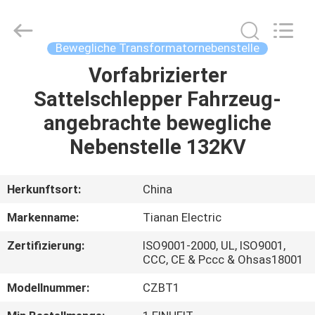
Ningbo
Tianan
(Group)
Co.,Ltd..
All
Bewegliche Transformatornebenstelle
Rights
Reserved.
Vorfabrizierter
HAUS
Sattelschlepper Fahrzeug-
PRODUKTE
angebrachte bewegliche
Nebenstelle 132KV
VR
SHOW
Herkunftsort:
China
Markenname:
Tianan Electric
ÜBER
Zertifizierung:
ISO9001-2000, UL, ISO9001,
UNS
CCC, CE & Pccc & Ohsas18001
Modellnummer:
CZBT1
FABRIK-