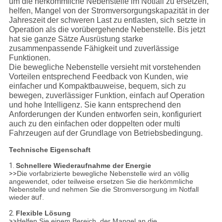
um die herkömmliche Nebenstelle im Notfall zu ersetzen,
helfen, Mangel von der Stromversorgungskapazität in der
Jahreszeit der schweren Last zu entlasten, sich setzte in
Operation als die vorübergehende Nebenstelle. Bis jetzt
hat sie ganze Sätze Ausrüstung starke
zusammenpassende Fähigkeit und zuverlässige
Funktionen.
Die bewegliche Nebenstelle versieht mit vorstehenden
Vorteilen entsprechend Feedback von Kunden, wie
einfacher und Kompaktbauweise, bequem, sich zu
bewegen, zuverlässiger Funktion, einfach auf Operation
und hohe Intelligenz. Sie kann entsprechend den
Anforderungen der Kunden entworfen sein, konfiguriert
auch zu den einfachen oder doppelten oder multi
Fahrzeugen auf der Grundlage von Betriebsbedingung.
Technische Eigenschaft
1.
Schnellere Wiederaufnahme der Energie
>>
Die vorfabrizierte bewegliche Nebenstelle wird an völlig
angewendet, oder teilweise ersetzen Sie die herkömmliche
Nebenstelle und nehmen Sie die Stromversorgung im Notfall
wieder
auf
.
2.
Flexible Lösung
>>
Helfen Sie einem Bereich, der Mangel an die