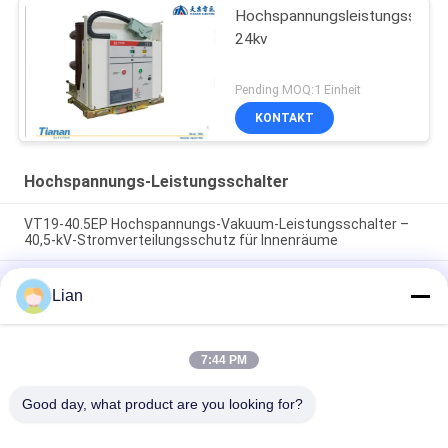
Hochspannungsleistungsschal
24kv
Pending MOQ:1 Einheit
KONTAKT
Hochspannungs-Leistungsschalter
VT19-40.5EP Hochspannungs-Vakuum-Leistungsschalter –
40,5-kV-Stromverteilungsschutz für Innenräume
IEC62271-100 Standard Hochspannungs-Leistungsschalter
Lian
mit Schließprellen 1,025 m/s und Nennstrom 630 A zum
Schutz elektrischer Netze
Nennstrom 630 A Hochspannungs-Leistungsschalter
7:44 PM
Öffnungsgeschwindigkeit 1,445 m/s Mittenabstand zwischen
den Phasen 275 mm, ausgelegt für Leistungsschaltung
Good day, what product are you looking for?
Beliebte Kategorien
Alle