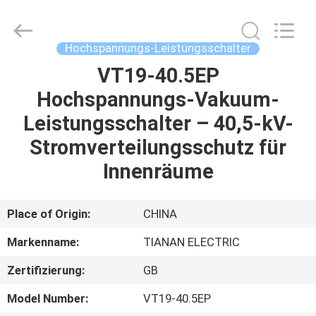
Ningbo
Tianan
(Group)
Co.,Ltd..
All
Hochspannungs-Leistungsschalter
Rights
Reserved.
VT19-40.5EP
HAUS
Hochspannungs-Vakuum-
PRODUKTE
Leistungsschalter – 40,5-kV-
Stromverteilungsschutz für
VR
Innenräume
SHOW
Place of Origin:
CHINA
ÜBER
Markenname:
TIANAN ELECTRIC
UNS
Zertifizierung:
GB
FABRIK-
Model Number:
VT19-40.5EP