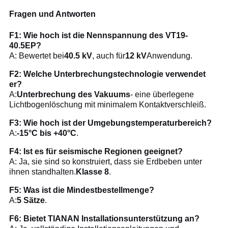
Fragen und Antworten
F1: Wie hoch ist die Nennspannung des VT19-
40.5EP?
A: Bewertet bei
40.5 kV
, auch für
12 kV
Anwendung.
F2: Welche Unterbrechungstechnologie verwendet
er?
A:
Unterbrechung des Vakuums
- eine überlegene
Lichtbogenlöschung mit minimalem Kontaktverschleiß.
F3: Wie hoch ist der Umgebungstemperaturbereich?
A:
-15°C bis +40°C
.
F4: Ist es für seismische Regionen geeignet?
A: Ja, sie sind so konstruiert, dass sie Erdbeben unter
ihnen standhalten.
Klasse 8
.
F5: Was ist die Mindestbestellmenge?
A:
5 Sätze
.
F6: Bietet TIANAN Installationsunterstützung an?