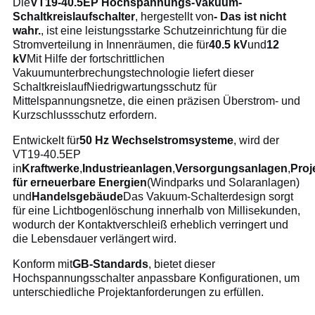
Die
VT19-40.5EP Hochspannungs-Vakuum-
Schaltkreislaufschalter
, hergestellt von
- Das ist nicht
wahr.
, ist eine leistungsstarke Schutzeinrichtung für die
Stromverteilung in Innenräumen, die für
40.5 kV
und
12
kV
Mit Hilfe der fortschrittlichen
Vakuumunterbrechungstechnologie liefert dieser
SchaltkreislaufNiedrigwartungsschutz für
Mittelspannungsnetze, die einen präzisen Überstrom- und
Kurzschlussschutz erfordern.
Entwickelt für
50 Hz Wechselstromsysteme
, wird der
VT19-40.5EP
in
Kraftwerke
,
Industrieanlagen
,
Versorgungsanlagen
,
Proj
für erneuerbare Energien
(Windparks und Solaranlagen)
und
Handelsgebäude
Das Vakuum-Schalterdesign sorgt
für eine Lichtbogenlöschung innerhalb von Millisekunden,
wodurch der Kontaktverschleiß erheblich verringert und
die Lebensdauer verlängert wird.
Konform mit
GB-Standards
, bietet dieser
Hochspannungsschalter anpassbare Konfigurationen, um
unterschiedliche Projektanforderungen zu erfüllen.