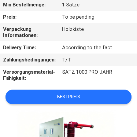
AUSFLUG
Min Bestellmenge:
1 Sätze
Preis:
To be pending
QUALITÄTSKONTROLLE
Verpackung
Holzkiste
Informationen:
TRETEN
Delivery Time:
According to the fact
SIE
Zahlungsbedingungen:
T/T
MIT
Versorgungsmaterial-
SATZ 1000 PRO JAHR
UNS
Fähigkeit:
IN
VERBINDUNG
BESTPREIS
NACHRICHTEN
FORDERN