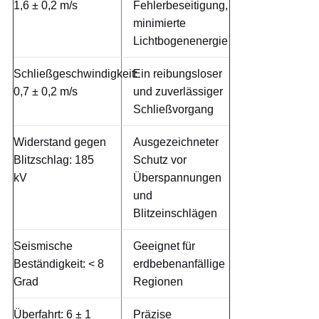
1,6 ± 0,2 m/s
Fehlerbeseitigung,
minimierte
Lichtbogenenergie
Schließgeschwindigkeit:
Ein reibungsloser
0,7 ± 0,2 m/s
und zuverlässiger
Schließvorgang
Widerstand gegen
Ausgezeichneter
Blitzschlag: 185
Schutz vor
kV
Überspannungen
und
Blitzeinschlägen
Seismische
Geeignet für
Beständigkeit: < 8
erdbebenanfällige
Grad
Regionen
Überfahrt: 6 ± 1
Präzise