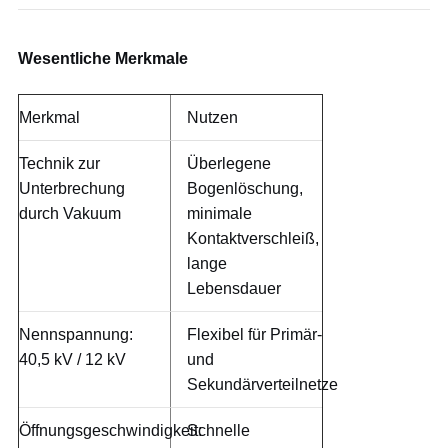
Wesentliche Merkmale
Merkmal
Nutzen
Technik zur
Überlegene
Unterbrechung
Bogenlöschung,
durch Vakuum
minimale
Kontaktverschleiß,
lange
Lebensdauer
Nennspannung:
Flexibel für Primär-
40,5 kV / 12 kV
und
Sekundärverteilnetze
Öffnungsgeschwindigkeit:
Schnelle