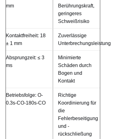
mm
Berührungskraft,
geringeres
Schweißrisiko
Kontaktfreiheit: 18
Zuverlässige
± 1 mm
Unterbrechungsleistung
Absprungzeit: ≤ 3
Minimierte
ms
Schäden durch
Bogen und
Kontakt
Betriebsfolge: O-
Richtige
0.3s-CO-180s-CO
Koordinierung für
die
Fehlerbeseitigung
und -
rückschließung