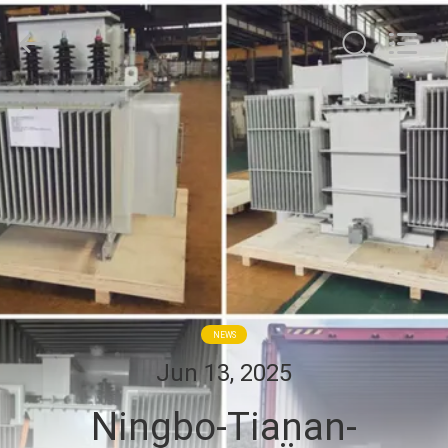
Ningbo
Tianan
(Group)
Co.,Ltd..
All
Rights
Reserved.
HAUS
PRODUKTE
VR
SHOW
ÜBER
NEWS
UNS
Jun 13, 2025
Ningbo-Tianan-
FABRIK-