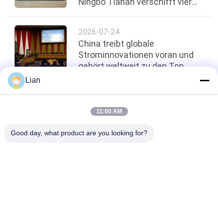
Ningbo Tianan verschifft vier
110-kV-Transformatoren nach
Ruanda
2026-07-24
China treibt globale
Strominnovationen voran und
gehört weltweit zu den Top
Fünf
Lian
oben
11:00 AM
Good day, what product are you looking for?
Beliebte Kategorien
Alle
Kompakte 
Bewegliche 
Transformator-
Transformatornebenstelle
Nebenstelle
Form-Harz-
Ölgeschützter 