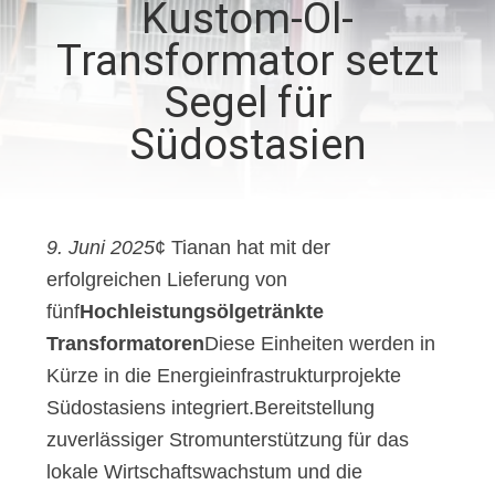
Kustom-Öl-
AUSFLUG
Transformator setzt
QUALITÄTSKONTROLLE
Segel für
Südostasien
TRETEN
SIE
MIT
9. Juni 2025
¢ Tianan hat mit der
UNS
erfolgreichen Lieferung von
IN
fünf
Hochleistungsölgetränkte
VERBINDUNG
Transformatoren
Diese Einheiten werden in
Kürze in die Energieinfrastrukturprojekte
Südostasiens integriert.Bereitstellung
NACHRICHTEN
zuverlässiger Stromunterstützung für das
lokale Wirtschaftswachstum und die
FORDERN