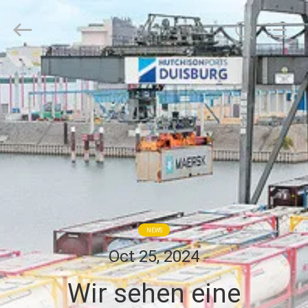
Ningbo
Tianan
(Group)
Co.,Ltd..
All
Rights
Reserved.
HAUS
PRODUKTE
VR
SHOW
ÜBER
NEWS
UNS
Oct 25, 2024
Wir sehen eine
FABRIK-