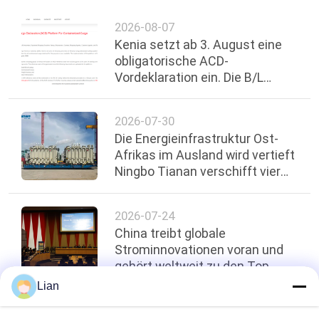
2026-08-07
Kenia setzt ab 3. August eine
obligatorische ACD-
Vordeklaration ein. Die B/L
muss die Referenznummer
enthalten
2026-07-30
Die Energieinfrastruktur Ost-
Afrikas im Ausland wird vertieft
Ningbo Tianan verschifft vier
110-kV-Transformatoren nach
Ruanda
2026-07-24
China treibt globale
Strominnovationen voran und
gehört weltweit zu den Top
Fünf
Lian