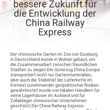
bessere Zukunft für
AUSFLUG
die Entwicklung der
QUALITÄTSKONTROLLE
China Railway
Express
TRETEN
SIE
MIT
Der chinesische Garten im Zoo von Duisburg
UNS
in Deutschland wurde in Wuhan gebaut, um
die Zusammenarbeit zwischen freundlichen
IN
Städten zu zeigen.Der Güterzug China Europa
transportiert nicht nur Gartenmaterialien.,
VERBINDUNG
aber auch die Stabilität der Lieferkette im
Kontext zunehmender geopolitischer Risiken
gewährleistet.wurde von lokalen Händlern für
NACHRICHTEN
seine Lagerhäuser im Ausland und für
Zollablager chinesischer Unternehmen
geschätzt.Der China Railway Express
FORDERN