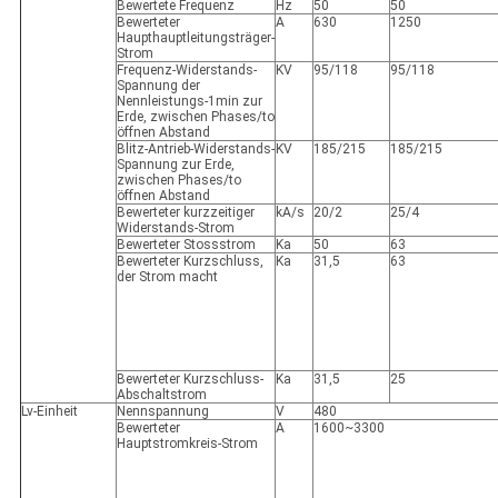
Bewertete Frequenz
Hz
50
50
Bewerteter
A
630
1250
Haupthauptleitungsträger-
Strom
Frequenz-Widerstands-
KV
95/118
95/118
Spannung der
Nennleistungs-1min zur
Erde, zwischen Phases/to
öffnen Abstand
Blitz-Antrieb-Widerstands-
KV
185/215
185/215
Spannung zur Erde,
zwischen Phases/to
öffnen Abstand
Bewerteter kurzzeitiger
kA/s
20/2
25/4
Widerstands-Strom
Bewerteter Stossstrom
Ka
50
63
Bewerteter Kurzschluss,
Ka
31,5
63
der Strom macht
Bewerteter Kurzschluss-
Ka
31,5
25
Abschaltstrom
Lv-Einheit
Nennspannung
V
480
Bewerteter
A
1600~3300
Hauptstromkreis-Strom