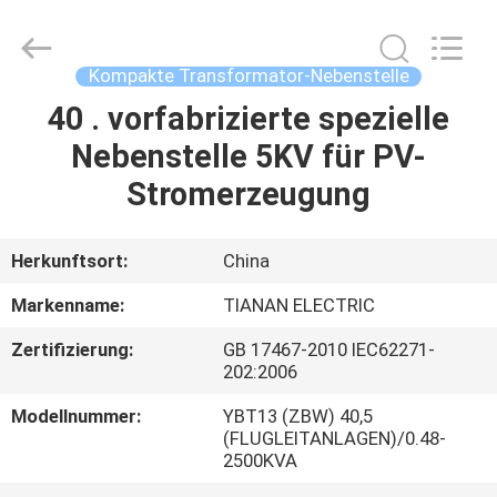
Ningbo
Tianan
(Group)
Co.,Ltd..
All
Kompakte Transformator-Nebenstelle
Rights
Reserved.
40 . vorfabrizierte spezielle
HAUS
Nebenstelle 5KV für PV-
PRODUKTE
Stromerzeugung
VR
Herkunftsort:
China
SHOW
Markenname:
TIANAN ELECTRIC
Zertifizierung:
GB 17467-2010 IEC62271-
ÜBER
202:2006
UNS
Modellnummer:
YBT13 (ZBW) 40,5
(FLUGLEITANLAGEN)/0.48-
2500KVA
FABRIK-