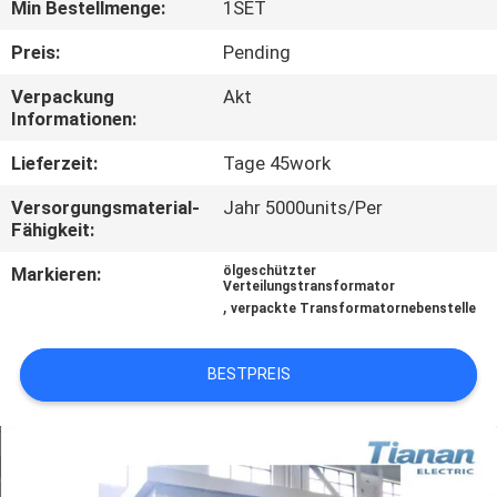
Min Bestellmenge:
1SET
AUSFLUG
Preis:
Pending
QUALITÄTSKONTROLLE
Verpackung
Akt
Informationen:
TRETEN
Lieferzeit:
Tage 45work
SIE
Versorgungsmaterial-
Jahr 5000units/Per
MIT
Fähigkeit:
UNS
Markieren:
ölgeschützter
Verteilungstransformator
IN
,
verpackte Transformatornebenstelle
VERBINDUNG
BESTPREIS
NACHRICHTEN
FORDERN