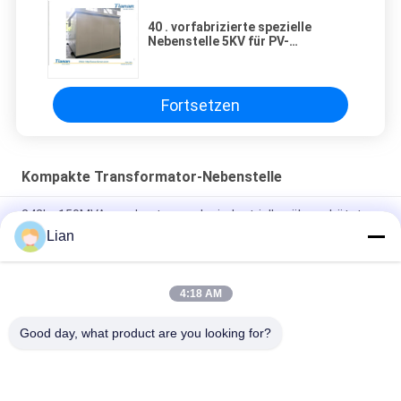
40 . vorfabrizierte spezielle
Nebenstelle 5KV für PV-
Stromerzeugung
Fortsetzen
Kompakte Transformator-Nebenstelle
242kv 150MVA weg Lasts-von der industriellen ölgeschützten
kompakten Transformator-Nebenstelle
Lian
Reihe 12kv Zbw fabrizierte kompakte Transformator-
Nebenstelle mit 3 Phasenschiebern vor
4:18 AM
Mobile vorgefertigte kompakte Außenstation
Good day, what product are you looking for?
Beliebte Kategorien
Alle