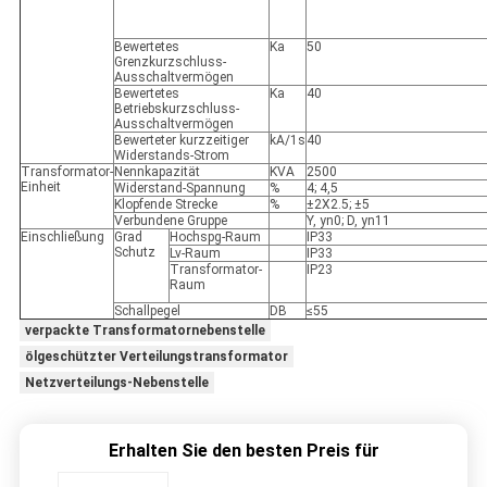
Bewertetes
Ka
50
Grenzkurzschluss-
Ausschaltvermögen
Bewertetes
Ka
40
Betriebskurzschluss-
Ausschaltvermögen
Bewerteter kurzzeitiger
kA/1s
40
Widerstands-Strom
Transformator-
Nennkapazität
KVA
2500
Einheit
Widerstand-Spannung
%
4; 4,5
Klopfende Strecke
%
±2X2.5; ±5
Verbundene Gruppe
Y, yn0; D, yn11
Einschließung
Grad
Hochspg-Raum
IP33
Schutz
Lv-Raum
IP33
Transformator-
IP23
Raum
Schallpegel
DB
≤55
verpackte Transformatornebenstelle
ölgeschützter Verteilungstransformator
Netzverteilungs-Nebenstelle
Erhalten Sie den besten Preis für