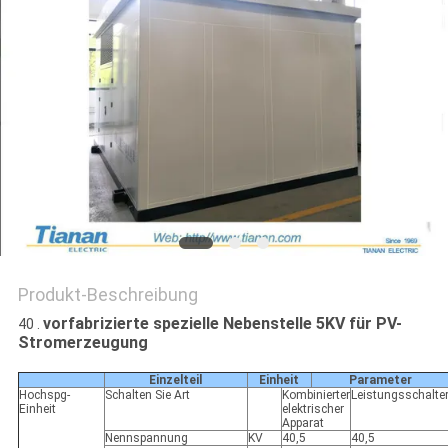
SIE EIN
ZITAT
SITEMAP
PRIVACY
POLICY
Produkt-Beschreibung
vorfabrizierte spezielle Nebenstelle 5KV für PV-
40 .
Stromerzeugung
Einzelteil
Einheit
Parameter
Hochspg-
Schalten Sie Art
Kombinierter
Leistungsschalte
Einheit
elektrischer
Apparat
Nennspannung
KV
40,5
40,5