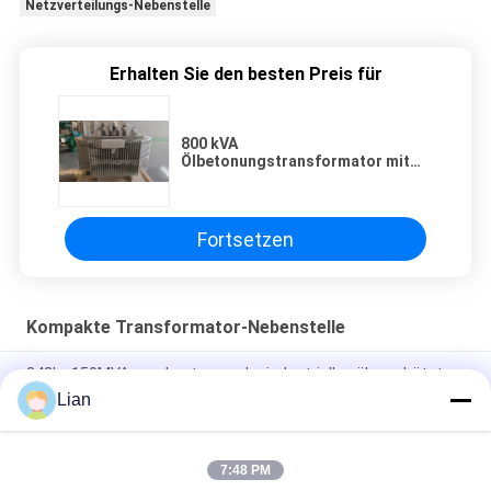
Netzverteilungs-Nebenstelle
Erhalten Sie den besten Preis für
800 kVA
Ölbetonungstransformator mit
ONAN-Kühlung und IEC60076-
Norm für den industriellen
Vertrieb
Fortsetzen
Kompakte Transformator-Nebenstelle
242kv 150MVA weg Lasts-von der industriellen ölgeschützten
kompakten Transformator-Nebenstelle
Lian
Reihe 12kv Zbw fabrizierte kompakte Transformator-
Nebenstelle mit 3 Phasenschiebern vor
7:48 PM