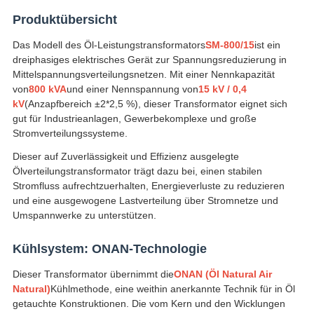
Produktübersicht
Das Modell des Öl-Leistungstransformators
SM-800/15
ist ein
dreiphasiges elektrisches Gerät zur Spannungsreduzierung in
Mittelspannungsverteilungsnetzen. Mit einer Nennkapazität
von
800 kVA
und einer Nennspannung von
15 kV / 0,4
kV
(Anzapfbereich ±2*2,5 %), dieser Transformator eignet sich
gut für Industrieanlagen, Gewerbekomplexe und große
Stromverteilungssysteme.
Dieser auf Zuverlässigkeit und Effizienz ausgelegte
Ölverteilungstransformator trägt dazu bei, einen stabilen
Stromfluss aufrechtzuerhalten, Energieverluste zu reduzieren
und eine ausgewogene Lastverteilung über Stromnetze und
Umspannwerke zu unterstützen.
Kühlsystem: ONAN-Technologie
Dieser Transformator übernimmt die
ONAN (Öl Natural Air
Natural)
Kühlmethode, eine weithin anerkannte Technik für in Öl
getauchte Konstruktionen. Die vom Kern und den Wicklungen