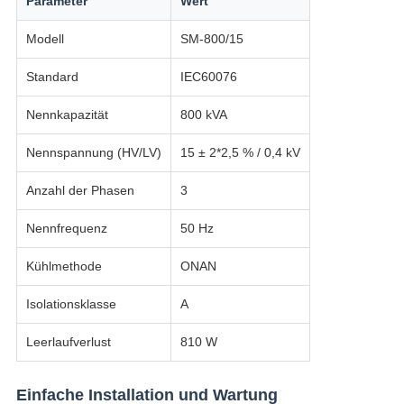
Parameter
Wert
Modell
SM-800/15
Standard
IEC60076
Nennkapazität
800 kVA
Nennspannung (HV/LV)
15 ± 2*2,5 % / 0,4 kV
Anzahl der Phasen
3
Nennfrequenz
50 Hz
Kühlmethode
ONAN
Isolationsklasse
A
Leerlaufverlust
810 W
Einfache Installation und Wartung