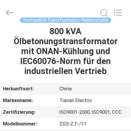
Ningbo
Tianan
(Group)
Co.,Ltd..
All
Kompakte Transformator-Nebenstelle
Rights
Reserved.
800 kVA
HAUS
Ölbetonungstransformator
PRODUKTE
mit ONAN-Kühlung und
IEC60076-Norm für den
VR
industriellen Vertrieb
SHOW
Herkunftsort:
China
ÜBER
Markenname:
Tianan Electric
UNS
Zertifizierung:
ISO9001-2000, ISO9001, CCC
FABRIK-
Modellnummer:
ZGS-Z.F-/11