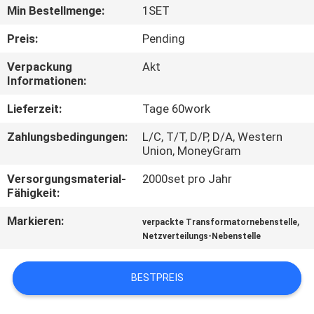
AUSFLUG
Min Bestellmenge:
1SET
Preis:
Pending
QUALITÄTSKONTROLLE
Verpackung
Akt
Informationen:
TRETEN
Lieferzeit:
Tage 60work
SIE
Zahlungsbedingungen:
L/C, T/T, D/P, D/A, Western
MIT
Union, MoneyGram
UNS
Versorgungsmaterial-
2000set pro Jahr
IN
Fähigkeit:
VERBINDUNG
Markieren:
,
verpackte Transformatornebenstelle
Netzverteilungs-Nebenstelle
NACHRICHTEN
BESTPREIS
FORDERN