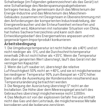
Schaltanlage (im Folgenden gekennzeichnet als das Gerät) ist
eine Schaltanlage des Niederspannungsabgehobenen
betrages-heraus, die gemeinsam durch das Ministerium der
Energie-Industrie und das Ministerium des Maschinen-
Gebäudes zusammen mit Designteam in Übereinstimmung mit
den Anforderungen der kompetenten Industrieabteilung, der
Energieverbraucher und der Entwurfseinheit entworfen und
entwickelt wird, Abkommen mit nationaler Situation von China,
hat hohes Sachwortverzeichnis und kann sich dem
Entwicklungsbedarf des Energiemarktes anpassen und mit
gegenwärtigem Importprodukt konkurrieren.
Arbeitsbedingung
1.
Die Umgebungstemperatur ist nicht höher als ±40℃ und ist
nicht niedriger als -5℃, und die Durchschnittstemperatur
innerhalb 24h ist nicht höher als +35℃. Wenn die Temperatur
den oben genannten Wert übersteigt, läuft das Gerät mit der
verringerten Kapazität.
2.
Wenn die Luft sauber ist, übersteigt die relative
Luftfeuchtigkeit 50% nicht an +40℃, und sie ist möglicherweise
bei niedrigerer Temperatur 90% zum Beispiel an +20℃ höher.
Dann sollte die Auswirkung der Kondensation resultierend aus
Temperaturänderung betrachtet werden.
3.
Die Neigung der Ausrüstung übersteigt 5° nicht an der
Installation. Die Höhe über dem Meeresspiegel anstatt des
Gebrauches übersteigt möglicherweise nicht 2,000m.
4.
Das Medium ist von der explosiven Gefahr frei und enthält
nicht das Gas und den Leitstaub, die möglicherweise Metalle
korrodieren und die Isolierung zerstören.