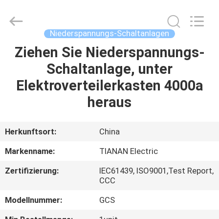
Ningbo
Tianan
(Group)
Co.,Ltd..
All
Niederspannungs-Schaltanlagen
Rights
Reserved.
Ziehen Sie Niederspannungs-
HAUS
Schaltanlage, unter
PRODUKTE
Elektroverteilerkasten 4000a
heraus
VR
SHOW
Herkunftsort:
China
Markenname:
TIANAN Electric
ÜBER
Zertifizierung:
IEC61439, ISO9001,Test Report,
UNS
CCC
Modellnummer:
GCS
FABRIK-