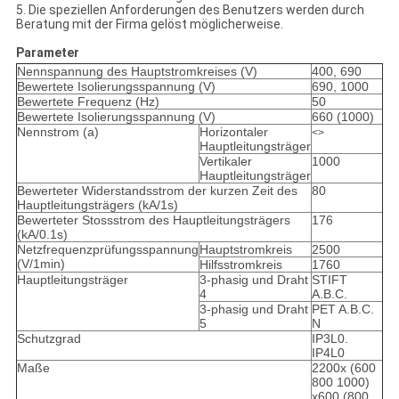
5.
Die speziellen Anforderungen des Benutzers werden durch
Beratung mit der Firma gelöst möglicherweise.
Parameter
Nennspannung des Hauptstromkreises (V)
400, 690
Bewertete Isolierungsspannung (V)
690, 1000
Bewertete Frequenz (Hz)
50
Bewertete Isolierungsspannung (V)
660 (1000)
Nennstrom (a)
Horizontaler
<>
Hauptleitungsträger
Vertikaler
1000
Hauptleitungsträger
Bewerteter Widerstandsstrom der kurzen Zeit des
80
Hauptleitungsträgers (kA/1s)
Bewerteter Stossstrom des Hauptleitungsträgers
176
(kA/0.1s)
Netzfrequenzprüfungsspannung
Hauptstromkreis
2500
(V/1min)
Hilfsstromkreis
1760
Hauptleitungsträger
3-phasig und Draht
STIFT
4
A.B.C.
3-phasig und Draht
PET A.B.C.
5
N
Schutzgrad
IP3L0.
IP4L0
Maße
2200x (600
800 1000)
x600 (800