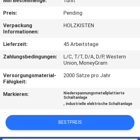
Min Bestellmenge:
1unit
AUSFLUG
Preis:
Pending
QUALITÄTSKONTROLLE
Verpackung
HOLZKISTEN
Informationen:
TRETEN
Lieferzeit:
45 Arbeitstage
SIE
Zahlungsbedingungen:
L/C, T/T, D/A, D/P, Western
Union, MoneyGram
MIT
UNS
Versorgungsmaterial-
2000 Sätze pro Jahr
Fähigkeit:
IN
Markieren:
Niederspannungsmetallplattierte
VERBINDUNG
Schaltanlage
,
industrielle elektrische Schaltanlage
NACHRICHTEN
BESTPREIS
FORDERN