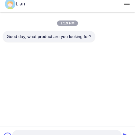
Lian
GCS LV Abtrennbare Schaltanlage mit Nennspannung von AC
380 400 Hauptkreislauf
1:19 PM
Elektrische Verteilung LV-Schaltanlage der GCS-Kraftwerk-
Ausrüstungs-0.4KV
Good day, what product are you looking for?
Beliebte Kategorien
Alle
Kompakte 
Bewegliche 
Transformator-
Transformatornebenstelle
Nebenstelle
Form-Harz-
Ölgeschützter 
Trockene Art 
Transformator
Transformator
Mittelspannungsschaltanlage
Hochspannungsschaltanla
Niederspannungs-
Hochspannungs-
Schaltanlagen
Leistungsschalter