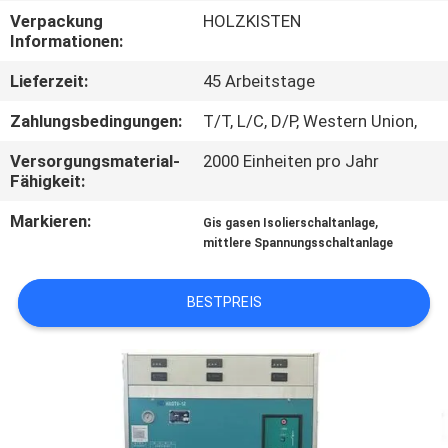
AUSFLUG
Verpackung
HOLZKISTEN
Informationen:
QUALITÄTSKONTROLLE
Lieferzeit:
45 Arbeitstage
Zahlungsbedingungen:
T/T, L/C, D/P, Western Union,
TRETEN
Versorgungsmaterial-
2000 Einheiten pro Jahr
SIE
Fähigkeit:
MIT
Markieren:
,
Gis gasen Isolierschaltanlage
UNS
mittlere Spannungsschaltanlage
IN
BESTPREIS
VERBINDUNG
NACHRICHTEN
FORDERN