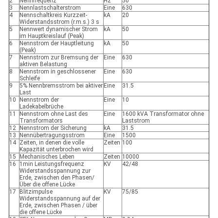
2
Nennfrequenz
Hz
50
3
Nennlastschalterstrom
Eine
630
4
Nennschaltkreis Kurzzeit-
kA
20
Widerstandsstrom (r.m.s.) 3 s
5
Nennwert dynamischer Strom
kA
50
im Hauptkreislauf (Peak)
6
Nennstrom der Hauptleitung
kA
50
(Peak)
7
Nennstrom zur Bremsung der
Eine
630
aktiven Belastung
8
Nennstrom in geschlossener
Eine
630
Schleife
9
5% Nennbremsstrom bei aktiver
Eine
31.5
Last
10
Nennstrom der
Eine
10
Ladekabelbrüche
11
Nennstrom ohne Last des
Eine
1600 kVA Transformator ohne
Transformators
Laststrom
12
Nennstrom der Sicherung
kA
31.5
13
Nennübertragungsstrom
Eine
1500
14
Zeiten, in denen die volle
Zeiten
100
Kapazität unterbrochen wird
15
Mechanisches Leben
Zeiten
10000
16
1min Leistungsfrequenz
KV
42/48
Widerstandsspannung zur
Erde, zwischen den Phasen/
Über die offene Lücke
17
Blitzimpulse
KV
75/85
Widerstandsspannung auf der
Erde, zwischen Phasen / über
die offene Lücke