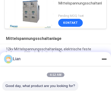
Mittelspannungsschaltanlage
Pending MOQ:1set
KONTAKT
Mittelspannungsschaltanlage
12kv Mittelspannungsschaltanlage, elektrische feste
Isolierungs-Millivolt-Schaltanlage Rmu
Lian
Gis-Ringleitungs-Einheiten und kompakte Schaltanlagen-
Systeme Wechselstrom Sf6 Rmu Millivolt gekapselt
4:12 AM
Sf6 Gas Isolierschaltanlage, Ringleitungs-Einheit 12 des
Schaltanlagen-KV Metall-- Einschließung
Good day, what product are you looking for?
Beliebte Kategorien
Alle
Kompakte 
Bewegliche 