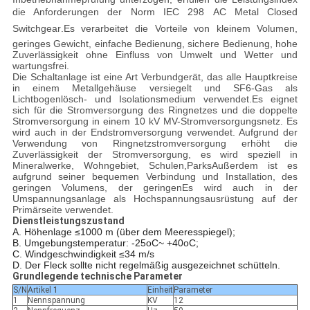
die Anforderungen der Norm IEC 298 AC Metal Closed
Switchgear.Es verarbeitet die Vorteile von kleinem Volumen,
geringes Gewicht, einfache Bedienung, sichere Bedienung, hohe
Zuverlässigkeit ohne Einfluss von Umwelt und Wetter und
wartungsfrei.
Die Schaltanlage ist eine Art Verbundgerät, das alle Hauptkreise
in einem Metallgehäuse versiegelt und SF6-Gas als
Lichtbogenlösch- und Isolationsmedium verwendet.Es eignet
sich für die Stromversorgung des Ringnetzes und die doppelte
Stromversorgung in einem 10 kV MV-Stromversorgungsnetz. Es
wird auch in der Endstromversorgung verwendet. Aufgrund der
Verwendung von Ringnetzstromversorgung erhöht die
Zuverlässigkeit der Stromversorgung, es wird speziell in
Mineralwerke, Wohngebiet, Schulen,ParksAußerdem ist es
aufgrund seiner bequemen Verbindung und Installation, des
geringen Volumens, der geringenEs wird auch in der
Umspannungsanlage als Hochspannungsausrüstung auf der
Primärseite verwendet.
Dienstleistungszustand
A. Höhenlage
≤
1000 m (über dem Meeresspiegel);
B. Umgebungstemperatur: -25
oC
~ +40
oC
;
C. Windgeschwindigkeit
≤
34 m/s
D. Der Fleck sollte nicht regelmäßig ausgezeichnet schütteln.
Grundlegende technische Parameter
S/N
Artikel 1
Einheit
Parameter
1
Nennspannung
KV
12