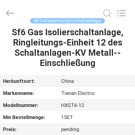
Ningbo
Tianan
(Group)
Co.,Ltd..
All
Mittelspannungsschaltanlage
Rights
Reserved.
Sf6 Gas Isolierschaltanlage,
HAUS
Ringleitungs-Einheit 12 des
PRODUKTE
Schaltanlagen-KV Metall--
Einschließung
VR
SHOW
Herkunftsort:
China
Markenname:
Tianan Electric
ÜBER
Modellnummer:
HXGT6-12
UNS
Min Bestellmenge:
1SET
FABRIK-
Preis:
pending