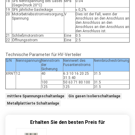
18
SF6 Nennspannung des Gases
MPa
0.04
(Gage-Druck 20°C)
19
SF6 jährliche Gasleckage
≤ 0,2%
20
Motorbetriebsstromversorgung,
V
Dies ist der Fall, wenn der
Spannung
Anschluss an den Anschluss an
den Anschluss an den
Anschluss an den Anschluss an
den Anschluss ist.
21
Schließmotorstrom
Eine
0.5
22
Öffnungsstrom
Eine
2.5
Technische Parameter für HV-Verteiler
S/N
Nennspannung
Nennstrom
Nennwert des
Nennbrücheströmung
der
Fusantenstroms
Sicherung
XRNT
12
40
6.3 10 16 20 25
31.5
31.5 40
100
50 63 71 80 100
31.5
125
125
31.5
mittlere Spannungsschaltanlage
Gis gasen Isolierschaltanlage
Metallplattierte Schaltanlage
Erhalten Sie den besten Preis für