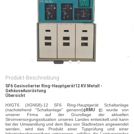
SIE EIN
ZITAT
SITEMAP
PRIVACY
POLICY
Produkt-Beschreibung
SF6 Gasisolierter Ring-Hauptgerät
12 KV Metall -
Gehäuse
Ausrüstung
Übersicht
HXGT6 (XGN58)-12 SF6 Ring-Hauptgerät Schaltanlage
(nachstehend "Schaltanlage" genannt)
¢RMU ¢
) wurde von
unserer Firma auf der Grundlage der aktuellen
Stromversorgungssituation unseres Landes entwickelt.und kann
bei der Umwandlung und dem Bau von Stadtnetzen angewendet
werden, wird das Produkt einer Typprüfung und einer
Inbetriebnahmeprüfung unterzogen, erfüllen die Leistungsindex