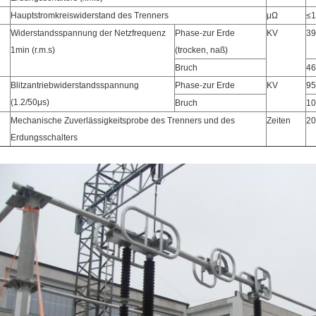
Hauptstromkreiswiderstand des Trenners
μΩ
≤1
Widerstandsspannung der Netzfrequenz
Phase-zur Erde
KV
39
1min (r.m.s)
(trocken, naß)
Bruch
46
Blitzantriebwiderstandsspannung
Phase-zur Erde
KV
95
(1.2/50μs)
Bruch
10
Mechanische Zuverlässigkeitsprobe des Trenners und des
Zeiten
20
Erdungsschalters