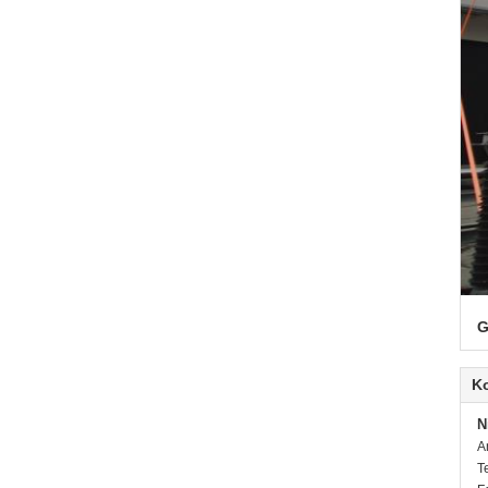
G
K
N
A
T