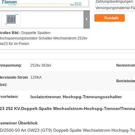
Zahlungsbedingungen:
Versorgungsmaterial-Fäh
Kontakt
roßes Bild :
Doppelte Spalten-
Hochspannungsisolator-Schalter-Wechselstrom 252kv
w23 für im Freien
nnspannung:
252kv 363kv
Nennstrom
derstands-Strom
125KA
Betriebsb
tze):
Isolatortrenner
Hochspg-Trennungsschalter
rvorheben:
,
3 252 KV-Doppelt-Spalte Wechselstrom-Hochspg-Trenner/Trennun
gemeiner Überblick
D/2500-50 Art GW23 (GT9) Doppelt-Spalte Wechselstrom-Hochspg-Tren