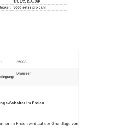
T/T, L/C, D/A, D/P
igkeit:
5000 setss pro Jahr
:
2500A
Draussen
edingung:
gs-Schalter im Freien
ner im Freien wird auf der Grundlage von