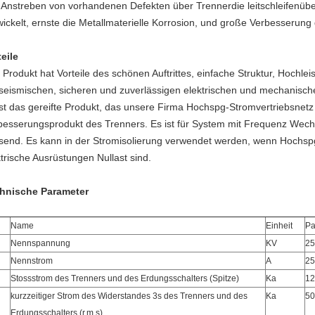
 Anstreben von vorhandenen Defekten über Trennerdie leitschleifenüber
wickelt, ernste die Metallmaterielle Korrosion, und große Verbesserun
teile
 Produkt hat Vorteile des schönen Auftrittes, einfache Struktur, Hochl
iseismischen, sicheren und zuverlässigen elektrischen und mechanisc
ist das gereifte Produkt, das unsere Firma Hochspg-Stromvertriebsnetz 
besserungsprodukt des Trenners. Es ist für System mit Frequenz We
send. Es kann in der Stromisolierung verwendet werden, wenn Hochspg
ktrische Ausrüstungen Nullast sind.
hnische Parameter
Name
Einheit
Pa
Nennspannung
KV
25
Nennstrom
A
25
Stossstrom des Trenners und des Erdungsschalters (Spitze)
Ka
12
kurzzeitiger Strom des Widerstandes 3s des Trenners und des
Ka
50
Erdungsschalters (r.m.s)