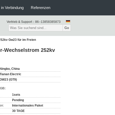
s in Verbindung
Referenzen
Vertrieb & Support：
86--13858385873
Go
52kv Gw23 für im Freien
er-Wechselstrom 252kv
Ningbo, China
Tianan Electric
GW23 (GT9)
AGB:
1sets
Pending
en:
Internationales Paket
30 TAGE