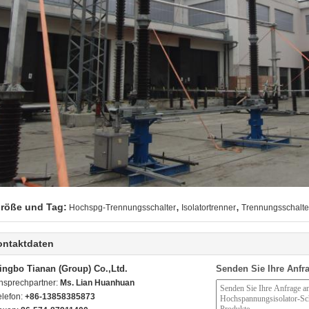
,
,
röße und Tag:
Hochspg-Trennungsschalter
Isolatortrenner
Trennungsschalte
ontaktdaten
ingbo Tianan (Group) Co.,Ltd.
Senden Sie Ihre Anfra
nsprechpartner:
Ms. Lian Huanhuan
elefon:
+86-13858385873