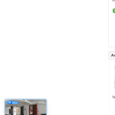
F
A
S