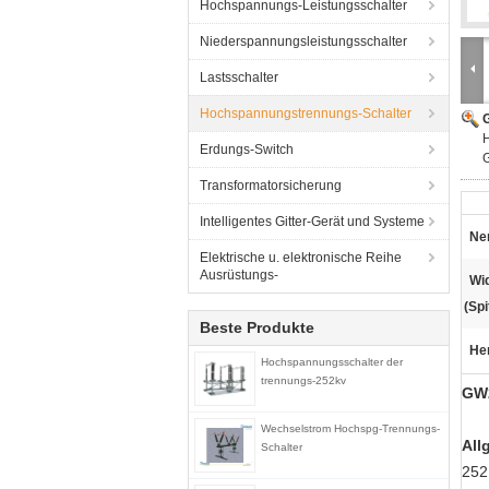
Hochspannungs-Leistungsschalter
Niederspannungsleistungsschalter
Lastsschalter
Hochspannungstrennungs-Schalter
G
Erdungs-Switch
G
Transformatorsicherung
Intelligentes Gitter-Gerät und Systeme
Ne
Elektrische u. elektronische Reihe
Ausrüstungs-
Wi
(Spi
Beste Produkte
He
Hochspannungsschalter der
trennungs-252kv
GW2
Wechselstrom Hochspg-Trennungs-
All
Schalter
252