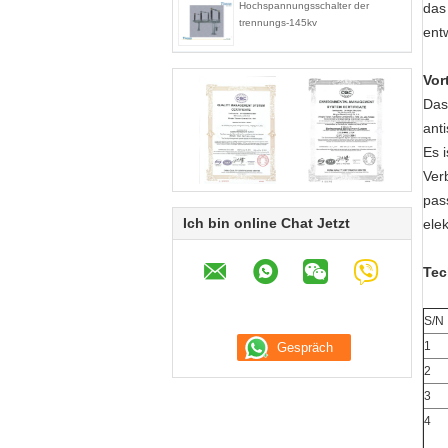
Hochspannungsschalter der
das
trennungs-145kv
ent
Vor
Das
ant
Es 
Ver
pas
Ich bin online Chat Jetzt
ele
Tec
S/N
1
2
3
4