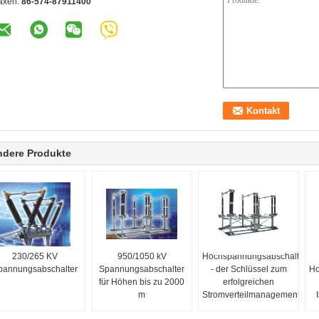
axen:
86-574-87911400
ndere Produkte
230/265 KV
950/1050 kV
Hochspannungsabschalter
pannungsabschalter
Spannungsabschalter
- der Schlüssel zum
Ho
für Höhen bis zu 2000
erfolgreichen
m
Stromverteilmanagement