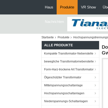
Haus
Produkte
VR Show
Üb
Nachrichten
Startseite
Produkte
Hochspannungstrennungs-
ALLE PRODUKTE
Do
Gw
Kompakte Transformator-Nebenstelle
bewegliche Transformatornebenstelle
Form-Harz-trockene Art Transformator
Ölgeschützter Transformator
Mittelspannungsschaltanlage
Hochspannungsschaltanlagen
Niederspannungs-Schaltanlagen