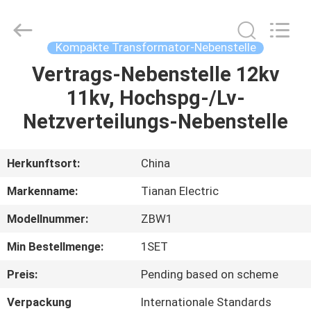
Ningbo
Tianan
(Group)
Co.,Ltd..
All
Kompakte Transformator-Nebenstelle
Rights
Reserved.
Vertrags-Nebenstelle 12kv
HAUS
11kv, Hochspg-/Lv-
PRODUKTE
Netzverteilungs-Nebenstelle
VR
Herkunftsort:
China
SHOW
Markenname:
Tianan Electric
Modellnummer:
ZBW1
ÜBER
Min Bestellmenge:
1SET
UNS
Preis:
Pending based on scheme
FABRIK-
Verpackung
Internationale Standards