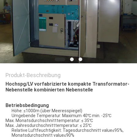
SIE EIN
ZITAT
SITEMAP
PRIVACY
POLICY
Produkt-Beschreibung
Hochspg/LV vorfabrizierte kompakte Transformator-
Nebenstelle kombinierten Nebenstelle
Betriebsbedingung
Höhe: ≤1000m (über Meeresspiegel)
Umgebende Temperatur: Maximum 40℃ min. -25℃
Max. Monatsdurchschnitttemperatur: ≤ 35℃
Max. Jahresdurchschnitttemperatur: ≤ 25℃
Relative Luftfeuchtigkeit: Tagesdurchschnitt value≤95%,
Monatsdurchschnitt value≤90%