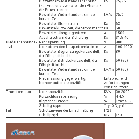
Blitzantriebwiderstandsspannung
KV
75/85
(zur Erde und zwischen den Phasen/,
die Bruch trennen)
Bewerteter Widerstandsstrom der
kA/s
25/2
kurzen Zeit
Bewerteter Stossstrom
Ka
63
Bewertete kurze Zeit, die Strom macht
Ka
50
Bewerteter Übergangsstrom
A
1500
Abschaltstrom der Sicherung
Ka
31,5 40
Niederspannungs-
Nennspannung
V
400
Teil
Nennstrom des Hauptstromkreises
A
100-4000
Bewerteter Begrenzungskurzschluß,
Ka
80
der Fähigkeit bricht
Bewerteter Betriebskurzschluß, der
Ka
50 (65)
Fähigkeit bricht
Bewerteter Widerstandsstrom der
kA/1s
50 (65)
kurzen Zeit
Niederlassung gegenwärtig,
Entsprechend
Kompensationskapazität
Anforderungen
von Benutzern
Transformator
Nennkapazität
KVA
30-2000
Kurzschlussspannung
%
4 4,5
Klopfende Strecke
%
±2×2.5 ±5
Schaltgruppe
Y, yn0 D, yn11
Fall
Schutzniveau der Einschließung
IP23
Schallpegel
DB
≤50