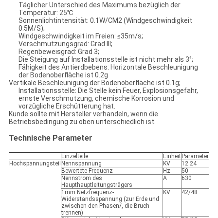
Täglicher Unterschied des Maximums bezüglich der
Temperatur: 25℃
Sonnenlichtintensität: 0.1W/CM2 (Windgeschwindigkeit
0.5M/S);
Windgeschwindigkeit im Freien: ≤35m/s;
Verschmutzungsgrad: Grad III;
Regenbeweisgrad: Grad 3;
Die Steigung auf Installationsstelle ist nicht mehr als 3°;
Fähigkeit des Antierdbebens: Horizontale Beschleunigung
der Bodenoberfläche ist 0.2g
Vertikale Beschleunigung der Bodenoberfläche ist 0.1g;
Installationsstelle: Die Stelle kein Feuer, Explosionsgefahr,
ernste Verschmutzung, chemische Korrosion und
vorzügliche Erschütterung hat.
Kunde sollte mit Hersteller verhandeln, wenn die
Betriebsbedingung zu oben unterschiedlich ist.
Technische Parameter
Einzelteile
Einheit
Parameter
Hochspannungsteil
Nennspannung
KV
12 24
Bewertete Frequenz
Hz
50
Nennstrom des
A
630
Haupthauptleitungsträgers
1mm Netzfrequenz-
KV
42/48
Widerstandsspannung (zur Erde und
zwischen den Phasen/, die Bruch
trennen)