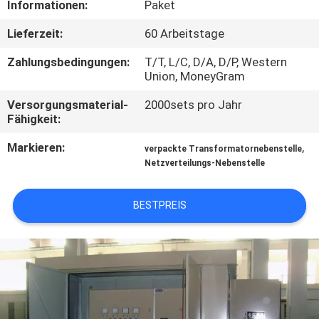
Informationen:
Paket
AUSFLUG
Lieferzeit:
60 Arbeitstage
QUALITÄTSKONTROLLE
Zahlungsbedingungen:
T/T, L/C, D/A, D/P, Western
Union, MoneyGram
TRETEN
Versorgungsmaterial-
2000sets pro Jahr
Fähigkeit:
SIE
MIT
Markieren:
,
verpackte Transformatornebenstelle
Netzverteilungs-Nebenstelle
UNS
IN
BESTPREIS
VERBINDUNG
NACHRICHTEN
FORDERN