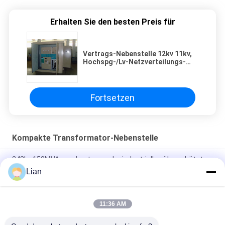
Erhalten Sie den besten Preis für
Vertrags-Nebenstelle 12kv 11kv,
Hochspg-/Lv-Netzverteilungs-
Nebenstelle
Fortsetzen
Kompakte Transformator-Nebenstelle
242kv 150MVA weg Lasts-von der industriellen ölgeschützten
kompakten Transformator-Nebenstelle
Lian
Reihe 12kv Zbw fabrizierte kompakte Transformator-
Nebenstelle mit 3 Phasenschiebern vor
11:36 AM
Mobile vorgefertigte kompakte Außenstation