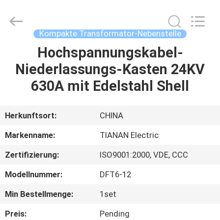
Ningbo
Tianan
(Group)
Co.,Ltd..
All
Kompakte Transformator-Nebenstelle
Rights
Reserved.
Hochspannungskabel-
HAUS
Niederlassungs-Kasten 24KV
PRODUKTE
630A mit Edelstahl Shell
VR
Herkunftsort:
CHINA
SHOW
Markenname:
TIANAN Electric
Zertifizierung:
ISO9001:2000, VDE, CCC
ÜBER
Modellnummer:
DFT6-12
UNS
Min Bestellmenge:
1set
FABRIK-
Preis:
Pending