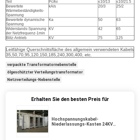
Teil
Pc/kv
≤10/13
≤10/21.5
Bewertete
kA/s
20/3
25/2
Wärmebeständigkeits-
Spannung
Bewertete dynamische
Ka
50
63
Spannung
Widerstands-Spannung
KV
42
65
der Netzfrequenz-1min
Blitz-Antrieb
KV
75
125
Leitfähige Querschnittsfläche des allgemein verwendeten Kabels
35,50,70,95,120,150,185,240,300,400, etc.
verpackte Transformatornebenstelle
ölgeschützter Verteilungstransformator
Netzverteilungs-Nebenstelle
Erhalten Sie den besten Preis für
Hochspannungskabel-
Niederlassungs-Kasten 24KV
630A mit Edelstahl Shell