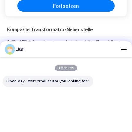
Fortsetzen
Kompakte Transformator-Nebenstelle
242kv 150MVA weg Lasts-von der industriellen ölgeschützten
kompakten Transformator-Nebenstelle
Lian
Reihe 12kv Zbw fabrizierte kompakte Transformator-
Nebenstelle mit 3 Phasenschiebern vor
11:36 PM
Mobile vorgefertigte kompakte Außenstation
Good day, what product are you looking for?
Beliebte Kategorien
Alle
Kompakte 
Bewegliche 
Transformator-
Transformatornebenstelle
Nebenstelle
Form-Harz-
Ölgeschützter 