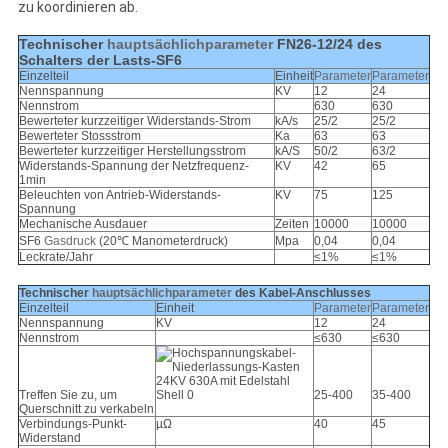
zu koordinieren ab.
Technischer
hauptsächlichparameter
FN26-12/24 des
Schalters der Lasts-SF6
Einzelteil
Einheit
Parameter
Parameter
Nennspannung
KV
12
24
Nennstrom
630
630
Bewerteter kurzzeitiger Widerstands-Strom
kA/s
25/2
25/2
Bewerteter Stossstrom
Ka
63
63
Bewerteter kurzzeitiger Herstellungsstrom
kA/S
50/2
63/2
Widerstands-Spannung der Netzfrequenz-
KV
42
65
1min
Beleuchten von Antrieb-Widerstands-
KV
75
125
Spannung
Mechanische Ausdauer
Zeiten
10000
10000
SF6
Gasdruck
(20℃ Manometerdruck)
Mpa
0,04
0,04
Leckrate/Jahr
≤1%
≤1%
Technischer
hauptsächlichparameter
des Kabel-Anschlusses
Einzelteil
Einheit
Parameter
Parameter
Nennspannung
KV
12
24
Nennstrom
≤630
≤630
Treffen Sie zu, um
25-400
35-400
Querschnitt zu verkabeln
Verbindungs-Punkt-
µΩ
40
45
Widerstand