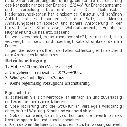
neue Stromversorgungsausrüstung, die für die Koordinierung
des Netzkabelnetzes der Energie 12/24kV für Energieannahme
und -verteilung bestimmt ist. Der Reihenkabel-
Niederlassungskasten hat einzigartige Struktur und schönen
Auftritt, ist es besonders für den Platz, der kleinen
Anhäufungsbereich abdeckt und höhere Anforderung in der
Umwelt wie Stadtstraße, Wohnsitzbereich, Hochhaus,
Flughafen und Kai hat, etc. passend.
Es wird verwendet, wenn man anschließt, zurückstellt, sich
verzweigt, fortsetzt und überträgt Kabelstromkreis den im
Freien.
Fügen Sie hölzernes Brett der Falleinschließung entsprechend
dem Antrag des Kunden hinzu.
Betriebsbedingung
1.
Höhe
≤
1000m-überMeeresspiegel
2. Umgebende Temperatur: - 25
ºC~+40ºC
3.
Windgeschwindigkeit
≤
34m/s
:
4. Keine regelmäßig vorzügliche Erschütterung
Eigenschaften:
a., schließen Sie sich Methode ist einfach an und zuverlässig
und es ist bequem zu installieren.
b. Volle Isolierung und die Struktur ist versiegelt vollständig
oben, befreit Wartung, Staub und wasserdichtes.
c. Sobald nur wenig kann Investition und die Investition des
Schalterapparates und -kabels speichern.
d. Klein decken Sie Bereich und ist einfach, Einfassungsumwelt