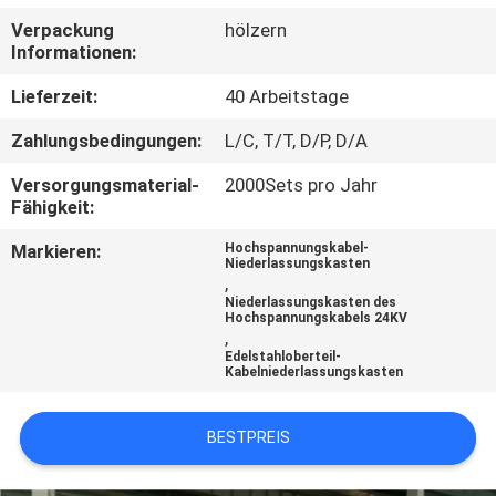
AUSFLUG
Verpackung
hölzern
Informationen:
QUALITÄTSKONTROLLE
Lieferzeit:
40 Arbeitstage
Zahlungsbedingungen:
L/C, T/T, D/P, D/A
TRETEN
Versorgungsmaterial-
2000Sets pro Jahr
SIE
Fähigkeit:
MIT
Markieren:
Hochspannungskabel-
UNS
Niederlassungskasten
,
IN
Niederlassungskasten des
Hochspannungskabels 24KV
,
VERBINDUNG
Edelstahloberteil-
Kabelniederlassungskasten
NACHRICHTEN
BESTPREIS
FORDERN