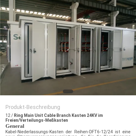
SIE EIN
ZITAT
SITEMAP
PRIVACY
POLICY
Produkt-Beschreibung
12 /
Ring Main Unit Cable Branch Kasten 24KV im
Freien/Verteilungs-Meßkasten
General
Kabel-Niederlassungs-Kasten der Reihen-DFT6-12/24 ist eine