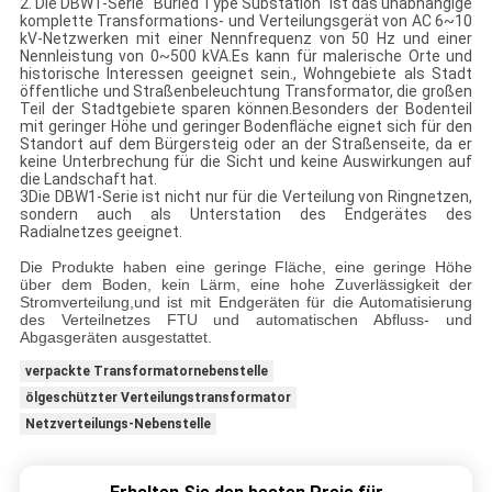
2. Die DBW1-Serie "Buried Type Substation" ist das unabhängige
komplette Transformations- und Verteilungsgerät von AC 6~10
kV-Netzwerken mit einer Nennfrequenz von 50 Hz und einer
Nennleistung von 0~500 kVA.Es kann für malerische Orte und
historische Interessen geeignet sein., Wohngebiete als Stadt
öffentliche und Straßenbeleuchtung Transformator, die großen
Teil der Stadtgebiete sparen können.Besonders der Bodenteil
mit geringer Höhe und geringer Bodenfläche eignet sich für den
Standort auf dem Bürgersteig oder an der Straßenseite, da er
keine Unterbrechung für die Sicht und keine Auswirkungen auf
die Landschaft hat.
3Die DBW1-Serie ist nicht nur für die Verteilung von Ringnetzen,
sondern auch als Unterstation des Endgerätes des
Radialnetzes geeignet.
Die Produkte haben eine geringe Fläche, eine geringe Höhe
über dem Boden, kein Lärm, eine hohe Zuverlässigkeit der
Stromverteilung,und ist mit Endgeräten für die Automatisierung
des Verteilnetzes FTU und automatischen Abfluss- und
Abgasgeräten ausgestattet.
verpackte Transformatornebenstelle
ölgeschützter Verteilungstransformator
Netzverteilungs-Nebenstelle