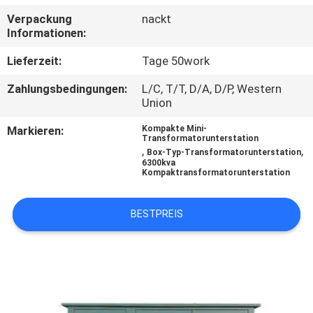
AUSFLUG
Verpackung
nackt
Informationen:
QUALITÄTSKONTROLLE
Lieferzeit:
Tage 50work
Zahlungsbedingungen:
L/C, T/T, D/A, D/P, Western
TRETEN
Union
SIE
Markieren:
Kompakte Mini-
Transformatorunterstation
MIT
,
,
Box-Typ-Transformatorunterstation
6300kva
UNS
Kompaktransformatorunterstation
IN
VERBINDUNG
BESTPREIS
NACHRICHTEN
FORDERN