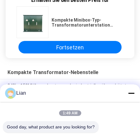
Erhalten Sie den besten Preis für
Kompakte Minibox-Typ-
Transformatorunterstation
6300kva 50HZ
Fortsetzen
Kompakte Transformator-Nebenstelle
242kv 150MVA weg Lasts-von der industriellen ölgeschützten
kompakten Transformator-Nebenstelle
Lian
Reihe 12kv Zbw fabrizierte kompakte Transformator-
Nebenstelle mit 3 Phasenschiebern vor
1:49 AM
Mobile vorgefertigte kompakte Außenstation
Good day, what product are you looking for?
Beliebte Kategorien
Alle