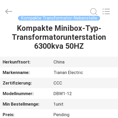
Ningbo
Tianan
(Group)
Co.,Ltd..
All
Kompakte Transformator-Nebenstelle
Rights
Reserved.
Kompakte Minibox-Typ-
HAUS
Transformatorunterstation
PRODUKTE
6300kva 50HZ
VR
Herkunftsort:
China
SHOW
Markenname:
Tianan Electric
Zertifizierung:
CCC
ÜBER
Modellnummer:
DBW1-12
UNS
Min Bestellmenge:
1unit
FABRIK-
Preis:
Pending