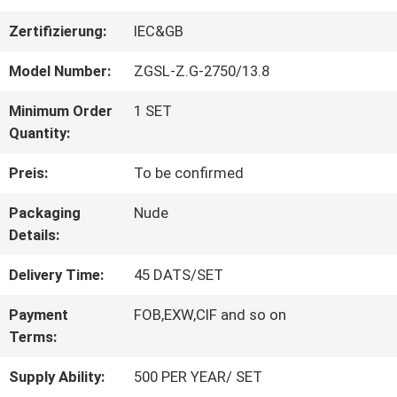
FABRIK-
Zertifizierung:
IEC&GB
AUSFLUG
Model Number:
ZGSL-Z.G-2750/13.8
Minimum Order
1 SET
QUALITÄTSKONTROLLE
Quantity:
Preis:
To be confirmed
TRETEN
Packaging
Nude
SIE
Details:
MIT
Delivery Time:
45 DATS/SET
UNS
Payment
FOB,EXW,CIF and so on
Terms:
IN
Supply Ability:
500 PER YEAR/ SET
VERBINDUNG