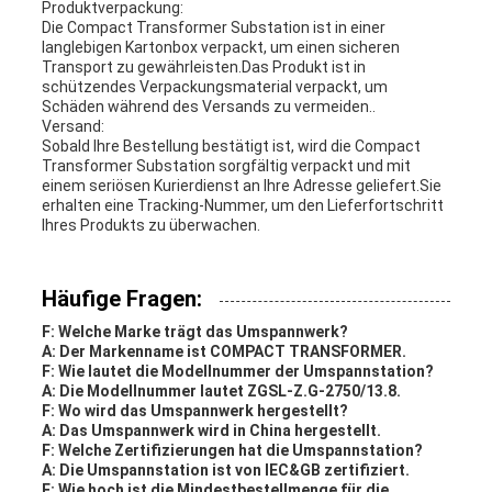
Produktverpackung:
Die Compact Transformer Substation ist in einer
langlebigen Kartonbox verpackt, um einen sicheren
Transport zu gewährleisten.Das Produkt ist in
schützendes Verpackungsmaterial verpackt, um
Schäden während des Versands zu vermeiden..
Versand:
Sobald Ihre Bestellung bestätigt ist, wird die Compact
Transformer Substation sorgfältig verpackt und mit
einem seriösen Kurierdienst an Ihre Adresse geliefert.Sie
erhalten eine Tracking-Nummer, um den Lieferfortschritt
Ihres Produkts zu überwachen.
Häufige Fragen:
F: Welche Marke trägt das Umspannwerk?
A: Der Markenname ist COMPACT TRANSFORMER.
F: Wie lautet die Modellnummer der Umspannstation?
A: Die Modellnummer lautet ZGSL-Z.G-2750/13.8.
F: Wo wird das Umspannwerk hergestellt?
A: Das Umspannwerk wird in China hergestellt.
F: Welche Zertifizierungen hat die Umspannstation?
A: Die Umspannstation ist von IEC&GB zertifiziert.
F: Wie hoch ist die Mindestbestellmenge für die