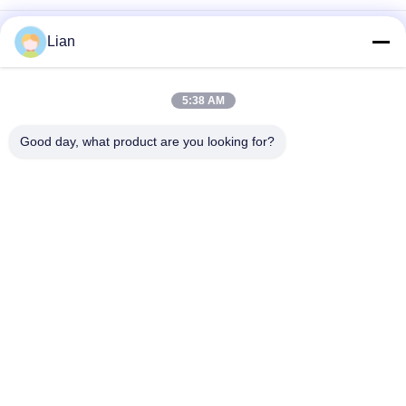
242kv 150MVA weg Lasts-von der industriellen ölgeschützten
Lian
kompakten Transformator-Nebenstelle
Reihe 12kv Zbw fabrizierte kompakte Transformator-
5:38 AM
Nebenstelle mit 3 Phasenschiebern vor
Good day, what product are you looking for?
Mobile vorgefertigte kompakte Außenstation
Beliebte Kategorien
Alle
Kompakte 
Bewegliche 
Transformator-
Transformatornebenstelle
Nebenstelle
Form-Harz-
Ölgeschützter 
Trockene Art 
Transformator
Transformator
Mittelspannungsschaltanlage
Hochspannungsschaltanla