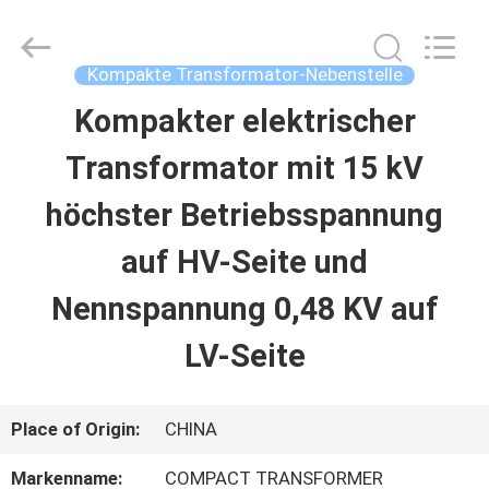
2026
Ningbo
Tianan
(Group)
Kompakte Transformator-Nebenstelle
Co.,Ltd..
All
Kompakter elektrischer
HAUS
Rights
Reserved.
Transformator mit 15 kV
PRODUKTE
höchster Betriebsspannung
auf HV-Seite und
VR
Nennspannung 0,48 KV auf
SHOW
LV-Seite
ÜBER
Place of Origin:
CHINA
UNS
Markenname:
COMPACT TRANSFORMER