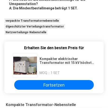
Umspannstation?
A: Die Mindestbestellmenge beträgt 1 SET.
verpackte Transformatornebenstelle
ölgeschützter Verteilungstransformator
Netzverteilungs-Nebenstelle
Erhalten Sie den besten Preis für
Kompakter elektrischer
Transformator mit 15 kV höchster
Betriebsspannung auf HV-Seite
und Nennspannung 0,48 KV auf LV-
MOQ：
1 SET
Seite
Fortsetzen
Kompakte Transformator-Nebenstelle