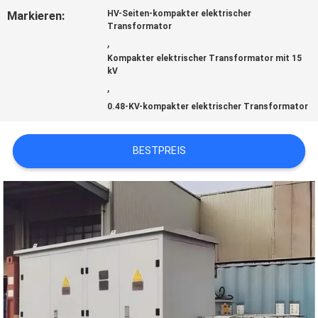
Markieren:
HV-Seiten-kompakter elektrischer
Transformator
,
NACHRICHTEN
Kompakter elektrischer Transformator mit 15
kV
,
FORDERN
0.48-KV-kompakter elektrischer Transformator
SIE EIN
BESTPREIS
ZITAT
SITEMAP
PRIVACY
POLICY