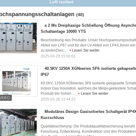
Luft isoliert
ochspannungsschaltanlagen
(40)
≤ 2 Ms Dreiphasige Schließung Öffnung Asynch
Schaltanlage 10000 YTS
Beschreibung des Produkts: Unser Hochspannungsschalter
Abteil von LP67 und für den LV-Abteil von LP4X,Ihnen ei
zu bietenDies...
Lesen Sie weiter
2025-03-29 15:00:01
40.5KV 1250A XGNseries SF6 isolierte gekapselt
IP67
40.5KV, 1250A XGNseries SF6 isolierte gekapselte Scha
lndoor Gas lnsulatlon, welches die MetaI-gekleidete Sch
Produkt der hohen ...
Lesen Sie weiter
2025-03-26 12:44:22
Moduläres Design Gasisoliertes Schaltgerät IP4
Kurzschluss
Qualitätssicherung: Die Produktqualitätssicherung beruht
Forschung, Entwicklung, Konstruktion und des Produktion