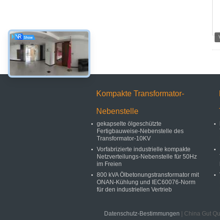
Kompakte Transformator-
Nebenstelle
gekapselte ölgeschützte
Fertigbauweise-Nebenstelle des
Transformator-10KV
Vorfabrizierte industrielle kompakte
Netzverteilungs-Nebenstelle für 50Hz
im Freien
800 kVA Ölbetonungstransformator mit
ONAN-Kühlung und IEC60076-Norm
für den industriellen Vertrieb
Datenschutz-Bestimmungen
| China Gut Qu