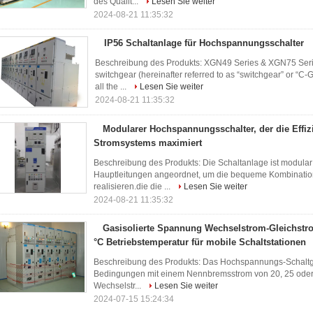
des Qualit...
Lesen Sie weiter
2024-08-21 11:35:32
IP56 Schaltanlage für Hochspannungsschalter
Beschreibung des Produkts: XGN49 Series & XGN75 Serie
switchgear (hereinafter referred to as “switchgear” or “C-
all the ...
Lesen Sie weiter
2024-08-21 11:35:32
Modularer Hochspannungsschalter, der die Effiz
Stromsystems maximiert
Beschreibung des Produkts: Die Schaltanlage ist modula
Hauptleitungen angeordnet, um die bequeme Kombination
realisieren.die die ...
Lesen Sie weiter
2024-08-21 11:35:32
Gasisolierte Spannung Wechselstrom-Gleichstro
°C Betriebstemperatur für mobile Schaltstationen
Beschreibung des Produkts: Das Hochspannungs-Schaltgerä
Bedingungen mit einem Nennbremsstrom von 20, 25 oder 31
Wechselstr...
Lesen Sie weiter
2024-07-15 15:24:34