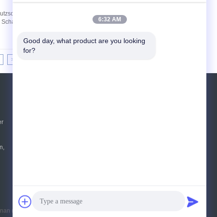
schalter für Innenräume mit isolierter
6:32 AM
chalter, der mit Umweltschutzgas gefüllt ist,
Good day, what product are you looking 
for?
>>
>|
Referenzen
Senden Sie
er
sgs
n,
E-Mail
Sitemap
|
Mobile Seite
an (Group) Co.,Ltd.. All Rights Reserved.