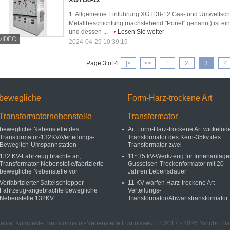
1. Allgemeine Einführung XGTD8-12 Gas- und Umweltschutz
Metallbeschichtung (nachstehend "Ponel" genannt) ist ein S
und dessen ...
Lesen Sie weiter
2024-04-29 10:39:19
Page 3 of 4
|<
<<
1
2
3
4
bewegliche
Form-Harz-trockene Art
Transformatornebenstelle
Transformator
bewegliche Nebenstelle des
Art Form-Harz-trockene Art wickelnd
Transformator-132KV/Verteilungs-
Transformator des Kern-35kv des
Beweglich-Umspannstation
Transformator-zwei
132 KV-Fahrzeug brachte an,
11~35 kV-Werkzeug für Innenanlage
Transformator-Nebenstelle/fabrizierte
Gusseisen-Trockenformator mit 20
bewegliche Nebenstelle vor
Jahren Lebensdauer
Vorfabrizierter Sattelschlepper
11 KV warfen Harz-trockene Art
Fahrzeug-angebrachte bewegliche
Verteilungs-
Nebenstelle 132KV
Transformator/Abwärtstransformator
alität Kompakte Transformator-Nebenstelle Fournisseur. © 2017 - 2026 Ningbo Tian