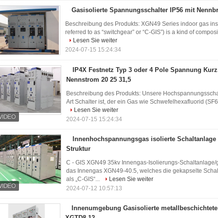
Gasisolierte Spannungsschalter IP56 mit Nennb
Beschreibung des Produkts: XGN49 Series indoor gas insu
referred to as “switchgear” or “C-GIS”) is a kind of composi
Lesen Sie weiter
2024-07-15 15:24:34
IP4X Festnetz Typ 3 oder 4 Pole Spannung Kurz
Nennstrom 20 25 31,5
Beschreibung des Produkts: Unsere Hochspannungsschalter 
Art Schalter ist, der ein Gas wie Schwefelhexafluorid (SF6)
Lesen Sie weiter
2024-07-15 15:24:34
Innenhochspannungsgas isolierte Schaltanlage 
Struktur
C - GIS XGN49 35kv Innengas-Isolierungs-Schaltanlage/g
das Innengas XGN49-40.5, welches die gekapselte Schalt
als „C-GIS“...
Lesen Sie weiter
2024-07-12 10:57:13
Innenumgebung Gasisolierte metallbeschichtete
XGTD8-12