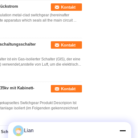
rückstrom
Kontakt
lation metal-clad switchgear (hereinafter
te apparatus which seals all the main circuit ...
schaltungsschalter
Kontakt
ist ein Gas-isolierter Schalter (GIS), der eine
 verwendet,anstelle von Luft, um die elektrisch...
35kv mit Kabinett-
Kontakt
ekapseltes Swtichgear Produkt Descripion Ist
anlage isoliert (im Folgenden gekennzeichnet
Lian
 Schaltanlage
Kontakt