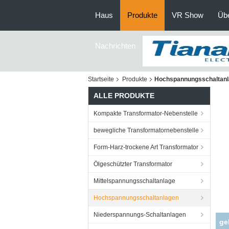
Haus
Produkte
VR Show
Üb
Nachrichten
Startseite
Produkte
Hochspannungsschaltan
ALLE PRODUKTE
Kompakte Transformator-Nebenstelle
bewegliche Transformatornebenstelle
Form-Harz-trockene Art Transformator
Ölgeschützter Transformator
Mittelspannungsschaltanlage
Hochspannungsschaltanlagen
Niederspannungs-Schaltanlagen
ge