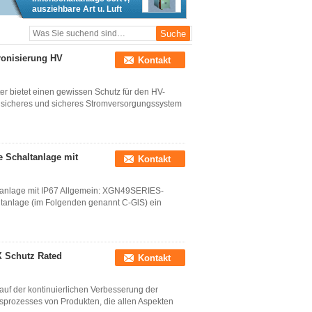
ausziehbare Art u. Luft
isoliert
ronisierung HV
Kontakt
 bietet einen gewissen Schutz für den HV-
n sicheres und sicheres Stromversorgungssystem
e Schaltanlage mit
Kontakt
ltanlage mit IP67 Allgemein: XGN49SERIES-
altanlage (im Folgenden genannt C-GlS) ein
X Schutz Rated
Kontakt
 auf der kontinuierlichen Verbesserung der
sprozesses von Produkten, die allen Aspekten