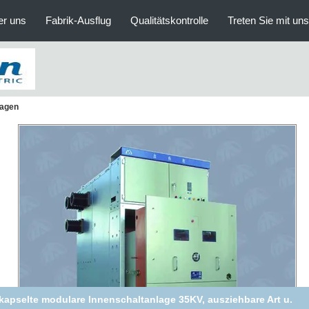
er uns
Fabrik-Ausflug
Qualitätskontrolle
Treten Sie mit un
lagen
kapselte modulare Innenschaltanlage 35KV, ausziehbare Art u.