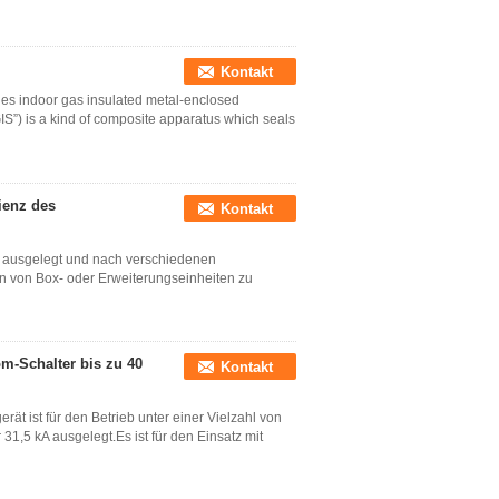
Kontakt
s indoor gas insulated metal-enclosed
GIS”) is a kind of composite apparatus which seals
ienz des
Kontakt
r ausgelegt und nach verschiedenen
 von Box- oder Erweiterungseinheiten zu
m-Schalter bis zu 40
Kontakt
t ist für den Betrieb unter einer Vielzahl von
,5 kA ausgelegt.Es ist für den Einsatz mit