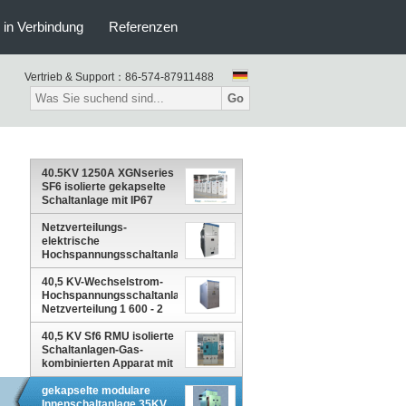
s in Verbindung
Referenzen
Vertrieb & Support：
86-574-87911488
Go
40.5KV 1250A XGNseries
SF6 isolierte gekapselte
Schaltanlage mit IP67
Netzverteilungs-
elektrische
Hochspannungsschaltanlage
für Bergbauunternehmen
40,5 KV-Wechselstrom-
Hochspannungsschaltanlage für
Netzverteilung 1 600 - 2
000A KYN61A - 40,5
40,5 KV Sf6 RMU isolierte
Schaltanlagen-Gas-
kombinierten Apparat mit
3 Einheiten
gekapselte modulare
Innenschaltanlage 35KV,