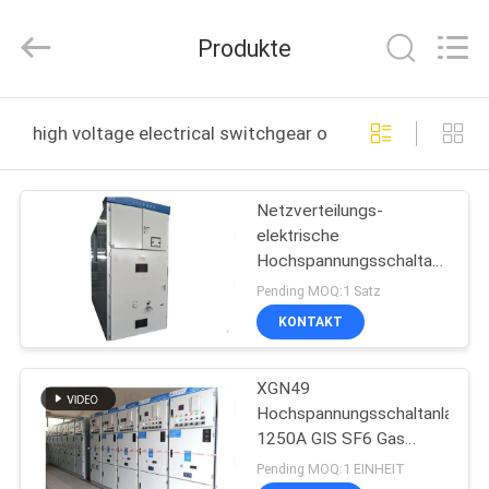
Ningbo
Tianan
(Group)
Produkte
Co.,Ltd..
All
Rights
Reserved.
HAUS
high voltage electrical switchgear online manufacture
PRODUKTE
Netzverteilungs-
elektrische
VR
Hochspannungsschaltanlage
SHOW
für Bergbauunternehmen
Pending MOQ:1 Satz
KONTAKT
ÜBER
XGN49
UNS
Hochspannungsschaltanlage/
1250A GIS SF6 Gas
FABRIK-
isolierte Schaltanlage
Pending MOQ:1 EINHEIT