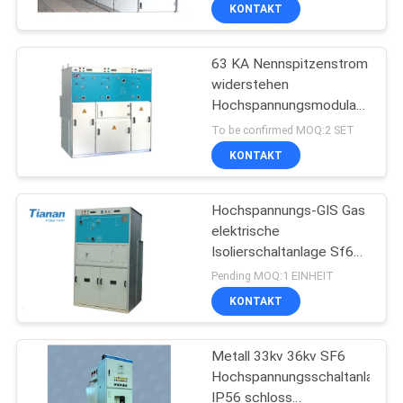
AUSFLUG
KONTAKT
63 KA Nennspitzenstrom
QUALITÄTSKONTROLLE
widerstehen
Hochspannungsmodulare
TRETEN
Schaltgeräte für 50 Hz
To be confirmed MOQ:2 SET
SIE
KONTAKT
MIT
Hochspannungs-GIS Gas
UNS
elektrische
IN
Isolierschaltanlage Sf6
isoliert, HXGT-Reihe mit
VERBINDUNG
Pending MOQ:1 EINHEIT
35 | 40.5KV
KONTAKT
NACHRICHTEN
Metall 33kv 36kv SF6
Hochspannungsschaltanlage-
FORDERN
IP56 schloss