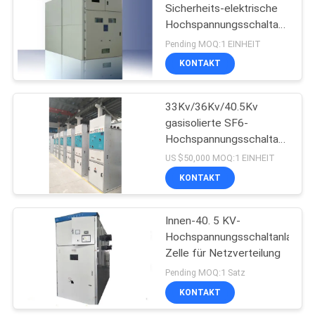
Sicherheits-elektrische
Hochspannungsschaltanlage
Wechselstrom-40.5kV
Pending MOQ:1 EINHEIT
mit Edelstahl
KONTAKT
33Kv/36Kv/40.5Kv
gasisolierte SF6-
Hochspannungsschaltanlage
mit 630A Nennstrom für
US $50,000 MOQ:1 EINHEIT
Innenräume RMU-
KONTAKT
Schaltanlage
Innen-40. 5 KV-
Hochspannungsschaltanlage-
Zelle für Netzverteilung
Pending MOQ:1 Satz
KONTAKT