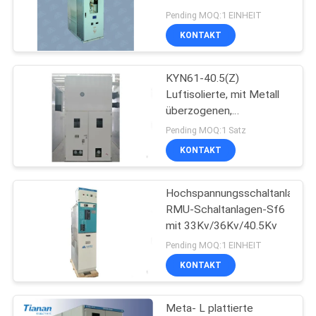
Schaltanlage ein
SIE EIN
Pending MOQ:1 EINHEIT
KONTAKT
ZITAT
KYN61-40.5(Z)
SITEMAP
Luftisolierte, mit Metall
überzogenen,
abnehmbaren
PRIVACY
Pending MOQ:1 Satz
Wechselstrom-
KONTAKT
POLICY
Hochspannungsschalter
Hochspannungsschaltanlage
RMU-Schaltanlagen-Sf6
mit 33Kv/36Kv/40.5Kv
Pending MOQ:1 EINHEIT
KONTAKT
Meta- L plattierte