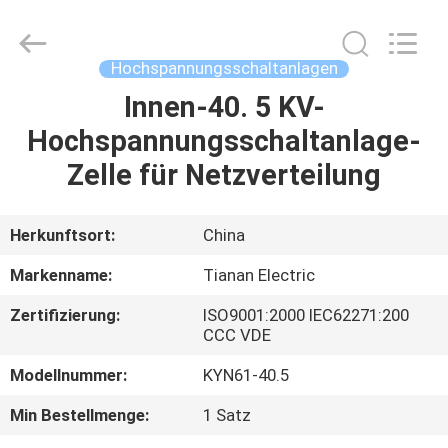
Ningbo
Tianan
(Group)
Co.,Ltd..
All
Hochspannungsschaltanlagen
Rights
Reserved.
Innen-40. 5 KV-
HAUS
Hochspannungsschaltanlage-
PRODUKTE
Zelle für Netzverteilung
VR
Herkunftsort:
China
SHOW
Markenname:
Tianan Electric
Zertifizierung:
ISO9001:2000 IEC62271:200
ÜBER
CCC VDE
UNS
Modellnummer:
KYN61-40.5
Min Bestellmenge:
1 Satz
FABRIK-