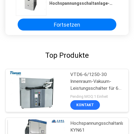
Hochspannungsschaltanlage-
Zelle für Netzverteilung
Fortsetzen
Top Produkte
VTD6-6/1250-30
Innenraum-Vakuum-
Leistungsschalter für 6-
kV-
Pending MOQ:1 Einheit
Stromversorgungssysteme
KONTAKT
bei 50/60 Hz
Hochspannungsschaltanlage
KYN61