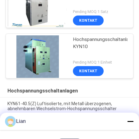
Pending MOQ:1 Satz
KONTAKT
Hochspannungsschaltanlage
KYN10
Pending MOQ:1 Einheit
KONTAKT
Hochspannungsschaltanlagen
KYN61-40.5(Z) Luftisolierte, mit Metall überzogenen,
abnehmbaren Wechselstrom-Hochspannungsschalter
Lian
33Kv/36Kv/40.5Kv gasisolierte SF6-
Hochspannungsschaltanlage mit 630A Nennstrom für
Innenräume RMU-Schaltanlage