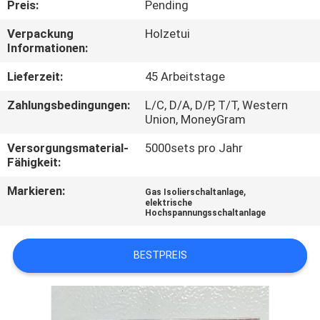
Preis:
Pending
AUSFLUG
Verpackung
Holzetui
Informationen:
QUALITÄTSKONTROLLE
Lieferzeit:
45 Arbeitstage
TRETEN
Zahlungsbedingungen:
L/C, D/A, D/P, T/T, Western
Union, MoneyGram
SIE
MIT
Versorgungsmaterial-
5000sets pro Jahr
Fähigkeit:
UNS
Markieren:
,
Gas Isolierschaltanlage
IN
elektrische
Hochspannungsschaltanlage
VERBINDUNG
BESTPREIS
NACHRICHTEN
FORDERN