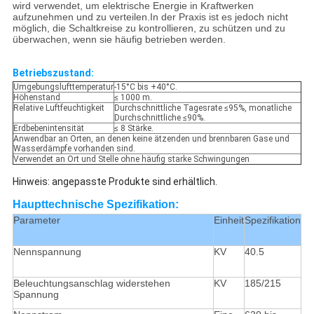
wird verwendet, um elektrische Energie in Kraftwerken
aufzunehmen und zu verteilen.In der Praxis ist es jedoch nicht
möglich, die Schaltkreise zu kontrollieren, zu schützen und zu
überwachen, wenn sie häufig betrieben werden.
Betriebszustand:
Umgebungslufttemperatur
-15°C bis +40°C.
Höhenstand
≤ 1000 m.
Relative Luftfeuchtigkeit
Durchschnittliche Tagesrate ≤95%, monatliche
Durchschnittliche ≤90%.
Erdbebenintensität
≤ 8 Stärke.
Anwendbar an Orten, an denen keine ätzenden und brennbaren Gase und
Wasserdämpfe vorhanden sind.
Verwendet an Ort und Stelle ohne häufig starke Schwingungen
Hinweis: angepasste Produkte sind erhältlich.
Haupttechnische Spezifikation:
Parameter
Einheit
Spezifikation
Nennspannung
KV
40.5
Beleuchtungsanschlag widerstehen
KV
185/215
Spannung