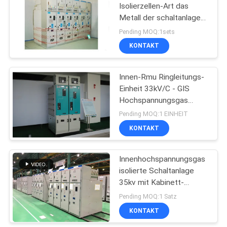
Isolierzellen-Art das
Metall der schaltanlagen-
24kv, das mit Vcb
Pending MOQ:1sets
plattiert ist
KONTAKT
Innen-Rmu Ringleitungs-
Einheit 33kV/C - GIS
Hochspannungsgas
isolierte Schaltanlage
Pending MOQ:1 EINHEIT
KONTAKT
Innenhochspannungsgas
isolierte Schaltanlage
35kv mit Kabinett-
Struktur
Pending MOQ:1 Satz
KONTAKT