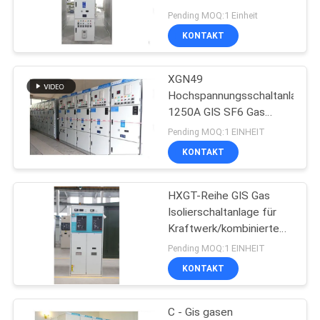
Gasisolierte Schalter
SIE EIN
Pending MOQ:1 Einheit
KONTAKT
ZITAT
XGN49
SITEMAP
Hochspannungsschaltanlage/
1250A GIS SF6 Gas
isolierte Schaltanlage
PRIVACY
Pending MOQ:1 EINHEIT
KONTAKT
POLICY
HXGT-Reihe GIS Gas
Isolierschaltanlage für
Kraftwerk/kombinierte
Nebenstelle
Pending MOQ:1 EINHEIT
KONTAKT
C - Gis gasen