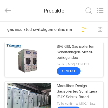
Ningbo
Tianan
(Group)
Produkte
Co.,Ltd..
All
Rights
Reserved.
HAUS
gas insulated switchgear online manufacture
PRODUKTE
SF6 GIS, Gas isolierten
Schaltanlagen-Metall-
VR
beiliegendes
SHOW
Innenkabinett mit 38KV
Pending MOQ:1 EINHEIT
KONTAKT
ÜBER
Moduläres Design
UNS
Gasisoliertes Schaltgerät
IP4X Schutz Rated
FABRIK-
Kurzschluss
To be confirmed MOQ:1 Satz