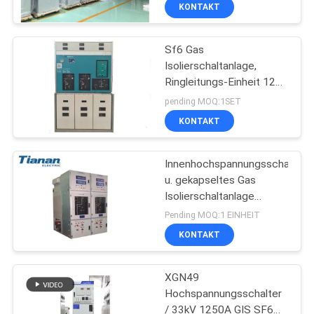
AUSFLUG
KONTAKT
Sf6 Gas
QUALITÄTSKONTROLLE
Isolierschaltanlage,
Ringleitungs-Einheit 12
TRETEN
des Schaltanlagen-KV
pending MOQ:1SET
Metall-- Einschließung
SIE
KONTAKT
MIT
Innenhochspannungsschaltanl
UNS
u. gekapseltes Gas
IN
Isolierschaltanlage
With1250A
VERBINDUNG
Pending MOQ:1 EINHEIT
KONTAKT
NACHRICHTEN
XGN49
Hochspannungsschalter
FORDERN
/ 33kV 1250A GIS SF6