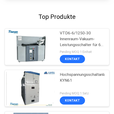
Top Produkte
VTD6-6/1250-30
Innenraum-Vakuum-
Leistungsschalter für 6-
kV-
Pending MOQ:1 Einheit
Stromversorgungssysteme
KONTAKT
bei 50/60 Hz
Hochspannungsschaltanlage
KYN61
Pending MOQ:1 Satz
KONTAKT