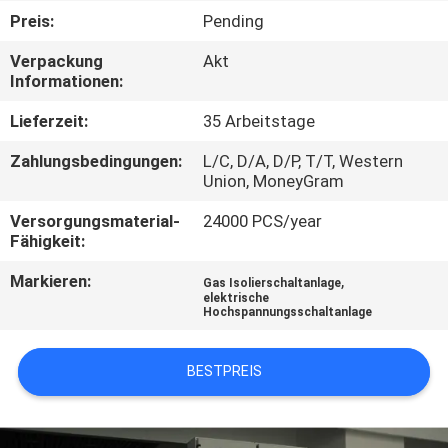
AUSFLUG
Preis:
Pending
Verpackung
Akt
QUALITÄTSKONTROLLE
Informationen:
Lieferzeit:
35 Arbeitstage
TRETEN
Zahlungsbedingungen:
L/C, D/A, D/P, T/T, Western
SIE
Union, MoneyGram
MIT
Versorgungsmaterial-
24000 PCS/year
UNS
Fähigkeit:
IN
Markieren:
,
Gas Isolierschaltanlage
elektrische
VERBINDUNG
Hochspannungsschaltanlage
NACHRICHTEN
BESTPREIS
FORDERN