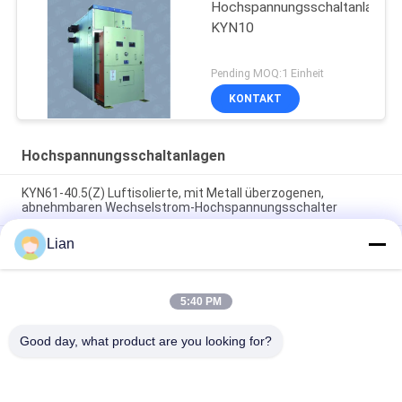
Hochspannungsschaltanlage
KYN10
Pending MOQ:1 Einheit
KONTAKT
Hochspannungsschaltanlagen
KYN61-40.5(Z) Luftisolierte, mit Metall überzogenen,
abnehmbaren Wechselstrom-Hochspannungsschalter
Lian
33Kv/36Kv/40.5Kv gasisolierte SF6-
Hochspannungsschaltanlage mit 630A Nennstrom für
Innenräume RMU-Schaltanlage
5:40 PM
Innen-Einheits-Schaltanlage der Ringleitungs-35kv, Gas Sf6
isolierte Schaltanlage Gis
Good day, what product are you looking for?
Beliebte Kategorien
Alle