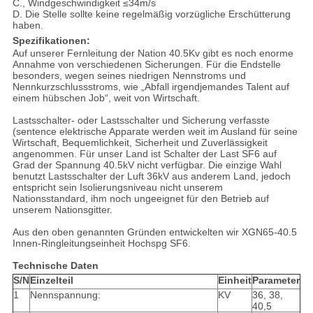
C., Windgeschwindigkeit ≤34m/s
D. Die Stelle sollte keine regelmäßig vorzügliche Erschütterung
haben.
Spezifikationen:
Auf unserer Fernleitung der Nation 40.5Kv gibt es noch enorme
Annahme von verschiedenen Sicherungen. Für die Endstelle
besonders, wegen seines niedrigen Nennstroms und
Nennkurzschlussstroms, wie „Abfall irgendjemandes Talent auf
einem hübschen Job“, weit von Wirtschaft.
Lastsschalter- oder Lastsschalter und Sicherung verfasste
(sentence elektrische Apparate werden weit im Ausland für seine
Wirtschaft, Bequemlichkeit, Sicherheit und Zuverlässigkeit
angenommen
. Für unser Land ist Schalter der Last SF6 auf
Grad der Spannung 40.5kV nicht verfügbar. Die einzige Wahl
benutzt Lastsschalter der Luft 36kV aus anderem Land, jedoch
entspricht sein Isolierungsniveau nicht unserem
Nationsstandard, ihm noch ungeeignet für den Betrieb auf
unserem Nationsgitter.
Aus den oben genannten Gründen entwickelten wir XGN65-40.5
Innen-Ringleitungseinheit Hochspg SF6.
Technische Daten
S/N
Einzelteil
Einheit
Parameter
1
Nennspannung:
KV
36, 38,
40,5