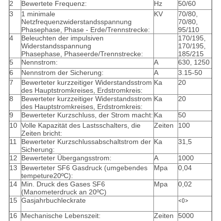
2
Bewertete Frequenz:
Hz
50/60
3
1 minimale
KV
70/80,
Netzfrequenzwiderstandsspannung
70/80,
Phasephase, Phase - Erde/Trennstrecke:
95/110
4
Beleuchten der impulsiven
170/195,
Widerstandsspannung
170/195,
Phasephase, Phaseerde/Trennstrecke:
185/215
5
Nennstrom:
A
630, 1250
6
Nennstrom der Sicherung:
A
3.15-50
7
Bewerteter kurzzeitiger Widerstandsstrom
Ka
20
des Hauptstromkreises, Erdstromkreis:
8
Bewerteter kurzzeitiger Widerstandsstrom
Ka
20
des Hauptstromkreises, Erdstromkreis:
9
Bewerteter Kurzschluss, der Strom macht:
Ka
50
10
Volle Kapazität des Lastsschalters, die
Zeiten
100
Zeiten bricht:
11
Bewerteter Kurzschlussabschaltstrom der
Ka
31,5
Sicherung:
12
Bewerteter Übergangsstrom:
A
1000
13
Bewerteter SF6 Gasdruck (umgebendes
Mpa
0,04
tempeture20ºC):
14
Min. Druck des Gases SF6
Mpa
0,02
(Manometerdruck an 20ºC)
15
Gasjahrbuchleckrate
<0>
16
Mechanische Lebenszeit:
Zeiten
5000