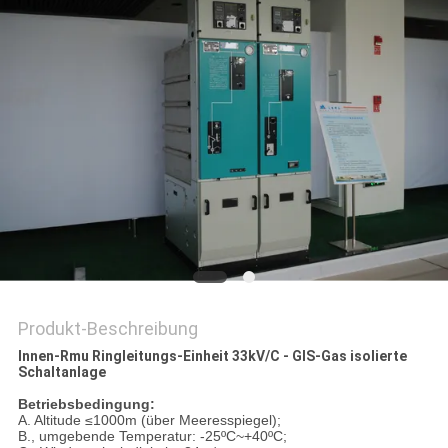
SIE EIN
ZITAT
SITEMAP
PRIVACY
POLICY
Produkt-Beschreibung
Innen-Rmu Ringleitungs-Einheit 33kV/C - GIS-Gas isolierte
Schaltanlage
Betriebsbedingung:
A. Altitude ≤1000m (über Meeresspiegel);
B., umgebende Temperatur: -25ºC~+40ºC;