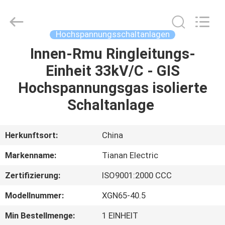
Ningbo
Tianan
(Group)
Co.,Ltd..
All
Hochspannungsschaltanlagen
Rights
Reserved.
Innen-Rmu Ringleitungs-
HAUS
Einheit 33kV/C - GIS
PRODUKTE
Hochspannungsgas isolierte
Schaltanlage
VR
SHOW
Herkunftsort:
China
Markenname:
Tianan Electric
ÜBER
Zertifizierung:
ISO9001:2000 CCC
UNS
Modellnummer:
XGN65-40.5
FABRIK-
Min Bestellmenge:
1 EINHEIT