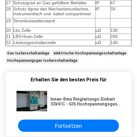
17
Schutzgrad an Gas gefülltem Behälter
IP
67
18
Schutz dgree des Mechanismusfaches,
IP
3X
Instrumentfach und -kabel compartmnet
19
Stromkreiswiderstand
20
Lbs Zelle
uΩ
130
21
LBS+fuse-Zelle
uΩ
250
22
Leistungsschalterzelle
uΩ
140
Gas Isolierschaltanlage
elektrische Hochspannungsschaltanlage
Hochspannungsgas Isolierschaltanlage
Erhalten Sie den besten Preis für
Innen-Rmu Ringleitungs-Einheit
33kV/C - GIS Hochspannungsgas
isolierte Schaltanlage
Fortsetzen