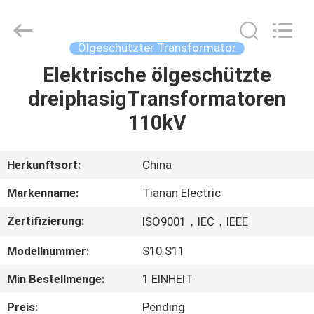
Ningbo
Tianan
(Group)
Co.,Ltd..
All
Ölgeschützter Transformator
Rights
Reserved.
Elektrische ölgeschützte
HAUS
dreiphasigTransformatoren
PRODUKTE
110kV
VR
Herkunftsort:
China
SHOW
Markenname:
Tianan Electric
Zertifizierung:
ISO9001，IEC，IEEE
ÜBER
Modellnummer:
S10 S11
UNS
Min Bestellmenge:
1 EINHEIT
FABRIK-
Preis:
Pending