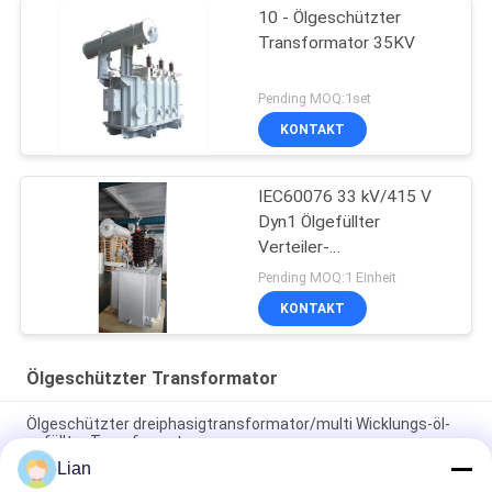
10 - Ölgeschützter
Transformator 35KV
Pending MOQ:1set
KONTAKT
IEC60076 33 kV/415 V
Dyn1 Ölgefüllter
Verteiler-
Leistungstransformator
Pending MOQ:1 Einheit
KONTAKT
Ölgeschützter Transformator
Ölgeschützter dreiphasigtransformator/multi Wicklungs-öl-
gefüllter Transformator
Lian
200 kVA 33 kV Ölgetränkte Leistungstransformator mit