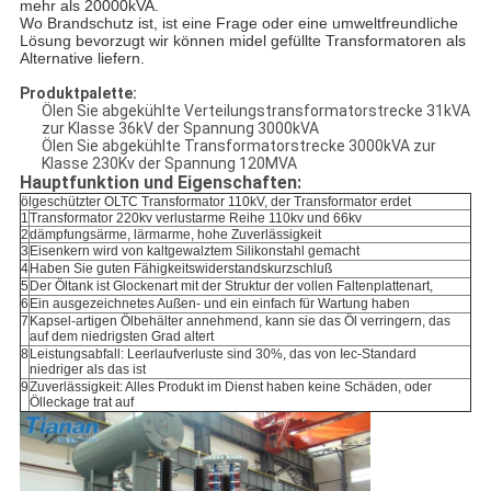
mehr als 20000kVA.
Wo Brandschutz ist, ist eine Frage oder eine umweltfreundliche
Lösung bevorzugt wir können midel gefüllte Transformatoren als
Alternative liefern.
Produktpalette:
Ölen Sie abgekühlte Verteilungstransformatorstrecke 31kVA
zur Klasse 36kV der Spannung 3000kVA
Ölen Sie abgekühlte Transformatorstrecke 3000kVA zur
Klasse 230Kv der Spannung 120MVA
Hauptfunktion und Eigenschaften:
ölgeschützter OLTC Transformator 110kV, der Transformator erdet
1
Transformator 220kv verlustarme Reihe 110kv und 66kv
2
dämpfungsärme, lärmarme, hohe Zuverlässigkeit
3
Eisenkern wird von kaltgewalztem Silikonstahl gemacht
4
Haben Sie guten Fähigkeitswiderstandskurzschluß
5
Der Öltank ist Glockenart mit der Struktur der vollen Faltenplattenart,
6
Ein ausgezeichnetes Außen- und ein einfach für Wartung haben
7
Kapsel-artigen Ölbehälter annehmend, kann sie das Öl verringern, das
auf dem niedrigsten Grad altert
8
Leistungsabfall: Leerlaufverluste sind 30%, das von Iec-Standard
niedriger als das ist
9
Zuverlässigkeit: Alles Produkt im Dienst haben keine Schäden, oder
Ölleckage trat auf