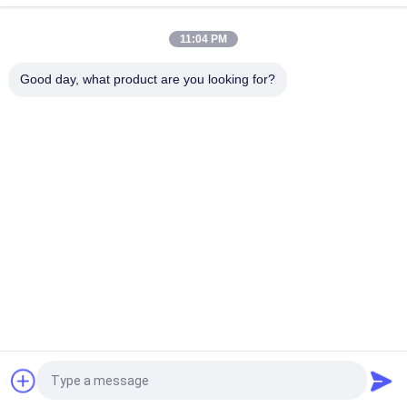
Dyn11-Anschluss für Verteilnetze
11:04 PM
Kompakter ONAN-Kühlöl-Einschwemmungstransformator mit
anpassbaren Optionen für zuverlässige elektrische Netze
Good day, what product are you looking for?
Beliebte Kategorien
Alle
Kompakte 
Bewegliche 
Transformator-
Transformatornebenstelle
Nebenstelle
Form-Harz-
Ölgeschützter 
Trockene Art 
Transformator
Transformator
Mittelspannungsschaltanlage
Hochspannungsschaltanla
Niederspannungs-
Hochspannungs-
Schaltanlagen
Leistungsschalter
Fordern Sie ein Angebot