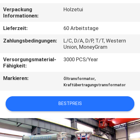
AUSFLUG
Verpackung
Holzetui
Informationen:
QUALITÄTSKONTROLLE
Lieferzeit:
60 Arbeitstage
Zahlungsbedingungen:
L/C, D/A, D/P, T/T, Western
TRETEN
Union, MoneyGram
SIE
Versorgungsmaterial-
3000 PCS/Year
MIT
Fähigkeit:
UNS
Markieren:
,
Öltransformator
IN
Kraftübertragungstransformator
VERBINDUNG
BESTPREIS
NACHRICHTEN
FORDERN