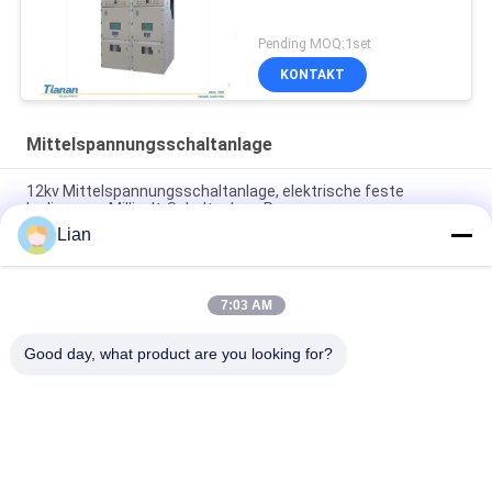
Pending MOQ:1set
KONTAKT
Mittelspannungsschaltanlage
12kv Mittelspannungsschaltanlage, elektrische feste
Isolierungs-Millivolt-Schaltanlage Rmu
Lian
Gis-Ringleitungs-Einheiten und kompakte Schaltanlagen-
Systeme Wechselstrom Sf6 Rmu Millivolt gekapselt
7:03 AM
Sf6 Gas Isolierschaltanlage, Ringleitungs-Einheit 12 des
Schaltanlagen-KV Metall-- Einschließung
Good day, what product are you looking for?
Beliebte Kategorien
Alle
Kompakte 
Bewegliche 
Transformator-
Transformatornebenstelle