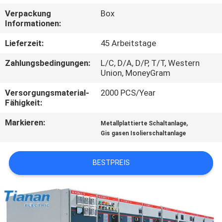
AUSFLUG
Verpackung
Box
Informationen:
QUALITÄTSKONTROLLE
Lieferzeit:
45 Arbeitstage
Zahlungsbedingungen:
L/C, D/A, D/P, T/T, Western
TRETEN
Union, MoneyGram
SIE
Versorgungsmaterial-
2000 PCS/Year
MIT
Fähigkeit:
UNS
Markieren:
,
Metallplattierte Schaltanlage
Gis gasen Isolierschaltanlage
IN
VERBINDUNG
BESTPREIS
NACHRICHTEN
FORDERN