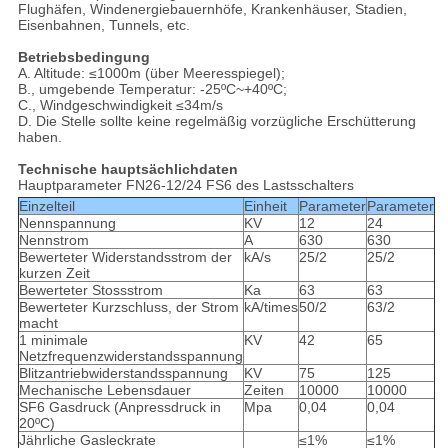
Flughäfen, Windenergiebauernhöfe, Krankenhäuser, Stadien,
Eisenbahnen, Tunnels, etc.
Betriebsbedingung
A. Altitude: ≤1000m (über Meeresspiegel);
B., umgebende Temperatur: -25ºC~+40ºC;
C., Windgeschwindigkeit ≤34m/s
D. Die Stelle sollte keine regelmäßig vorzügliche Erschütterung
haben.
Technische hauptsächlichdaten
Hauptparameter FN26-12/24 FS6 des Lastsschalters
Einzelteil
Einheit
Parameter
Parameter
Nennspannung
KV
12
24
Nennstrom
A
630
630
Bewerteter Widerstandsstrom der
kA/s
25/2
25/2
kurzen Zeit
Bewerteter Stossstrom
Ka
63
63
Bewerteter Kurzschluss, der Strom
kA/times
50/2
63/2
macht
1 minimale
KV
42
65
Netzfrequenzwiderstandsspannung
Blitzantriebwiderstandsspannung
KV
75
125
Mechanische Lebensdauer
Zeiten
10000
10000
SF6 Gasdruck (Anpressdruck in
Mpa
0,04
0,04
20ºC)
Jährliche Gasleckrate
≤1%
≤1%