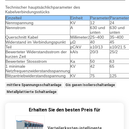
Technischer hauptsächlichparameter des
Kabelverbindungsstücks
Einzelteil
Einheit
Parameter
Parameter
Nennspannung
KV
12
24
Nennstrom
A
630 und
630 und
unten
unten
Querschnitt Kabel
Millimeter
25~400
35~400
2
Widerstand im Verbindungspunkt
μΩ
40
45
Teil
pC/kV
≤10/13
≤10/21.5
Bewerteter Widerstandsstrom der
kA/s
20/3
25/2
kurzen Zeit
Bewerteter Stossstrom
Ka
50
63
1 minimale
KV
42
65
Netzfrequenzwiderstandsspannung
Blitzantriebwiderstandsspannung
KV
75
125
mittlere Spannungsschaltanlage
Gis gasen Isolierschaltanlage
Metallplattierte Schaltanlage
Erhalten Sie den besten Preis für
Verteilerkasten-intelligente