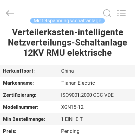
Ningbo
Tianan
(Group)
Co.,Ltd..
All
Mittelspannungsschaltanlage
Rights
Reserved.
Verteilerkasten-intelligente
HAUS
Netzverteilungs-Schaltanlage
PRODUKTE
12KV RMU elektrische
VR
Herkunftsort:
China
SHOW
Markenname:
Tianan Electric
Zertifizierung:
ISO9001:2000 CCC VDE
ÜBER
Modellnummer:
XGN15-12
UNS
Min Bestellmenge:
1 EINHEIT
FABRIK-
Preis:
Pending