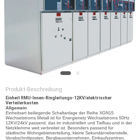
SIE EIN
ZITAT
SITEMAP
PRIVACY
POLICY
Produkt-Beschreibung
Einheit RMU-Innen-Ringleitungs-12KV/elektrischer
Verteilerkasten
Allgemein
Einheitsart beiliegende Schaltanlage der Reihe XGN15
Wechselstroms Metall ist für Energienetz Wechselstroms 50Hz
12KV/24kV passend, das im industriellen und Tiefbau und in der
Netzklemme weit verbreitet ist. Besonders passend für:
städtische Wohngebietverteilung, kleine Sekundärnebenstelle,
Vorabschnittposten, Bergbauunternehmen, Einkaufszentren,