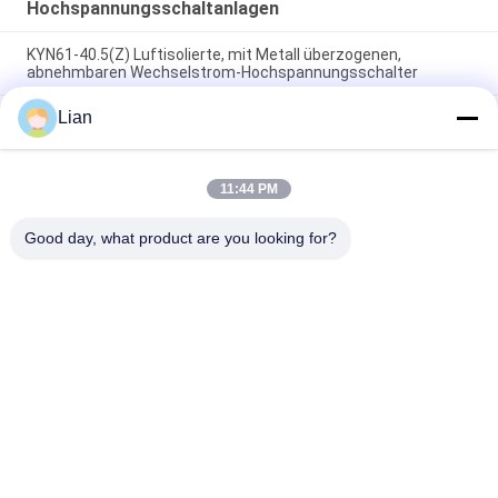
Hochspannungsschaltanlagen
KYN61-40.5(Z) Luftisolierte, mit Metall überzogenen,
abnehmbaren Wechselstrom-Hochspannungsschalter
Lian
33Kv/36Kv/40.5Kv gasisolierte SF6-
Hochspannungsschaltanlage mit 630A Nennstrom für
Innenräume RMU-Schaltanlage
11:44 PM
Innen-Einheits-Schaltanlage der Ringleitungs-35kv, Gas Sf6
isolierte Schaltanlage Gis
Good day, what product are you looking for?
Beliebte Kategorien
Alle
Kompakte 
Bewegliche 
Transformator-
Transformatornebenstelle
Nebenstelle
Form-Harz-
Ölgeschützter 
Trockene Art 
Transformator
Transformator
Mittelspannungsschaltanlage
Hochspannungsschaltanla