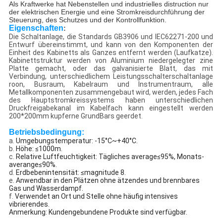
Als Kraftwerke hat Nebenstellen und industrielles distruction nur
der elektrischen Energie und eine Stromkreisdurchführung der
Steuerung, des Schutzes und der Kontrollfunktion.
Eigenschaften
:
Die Schaltanlage, die Standards GB3906 und IEC62271-200 und
Entwurf übereinstimmt, und kann von den Komponenten der
Einheit des Kabinetts als Ganzes entfernt werden (Laufkatze).
Kabinettstruktur werden von Aluminium niedergelegter zine
Platte gemacht, oder das galvanisierte Blatt, das mit
Verbindung, unterschiedlichem Leistungsschalterschaltanlage
roon, Busraum, Kabelraum und Instrumentraum, alle
Metallkomponenten zusammengebaut wird, werden, jedes Fach
des Hauptstromkreissystems haben unterschiedlichen
Druckfreigabekanal im Kabelfach kann eingestellt werden
200*200mm kupferne GrundBars geerdet.
Betriebsbedingung:
a.
Umgebungstemperatur: -15°C~+40°C.
b.
Höhe: ≤1000m.
c.
Relative Luftfeuchtigkeit: Tägliches average≤95%, Monats-
averange≤90%.
d.
Erdbebenintensität: ≤magnitude 8.
e.
Anwendbar in den Plätzen ohne ätzendes und brennbares
Gas und Wasserdampf.
f.
Verwendet an Ort und Stelle ohne häufig intensives
vibrierendes.
Anmerkung: Kundengebundene Produkte sind verfügbar.