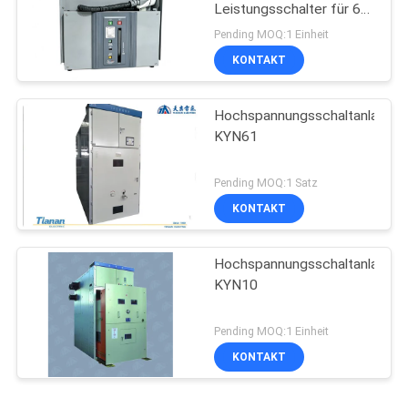
Leistungsschalter für 6-
kV-
Pending MOQ:1 Einheit
Stromversorgungssysteme
KONTAKT
bei 50/60 Hz
Hochspannungsschaltanlage
KYN61
Pending MOQ:1 Satz
KONTAKT
Hochspannungsschaltanlage
KYN10
Pending MOQ:1 Einheit
KONTAKT