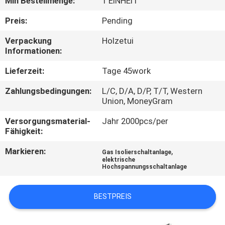
Min Bestellmenge:
1 EINHEIT
AUSFLUG
Preis:
Pending
QUALITÄTSKONTROLLE
Verpackung
Holzetui
Informationen:
TRETEN
Lieferzeit:
Tage 45work
SIE
Zahlungsbedingungen:
L/C, D/A, D/P, T/T, Western
Union, MoneyGram
MIT
UNS
Versorgungsmaterial-
Jahr 2000pcs/per
Fähigkeit:
IN
Markieren:
,
Gas Isolierschaltanlage
VERBINDUNG
elektrische
Hochspannungsschaltanlage
NACHRICHTEN
BESTPREIS
FORDERN