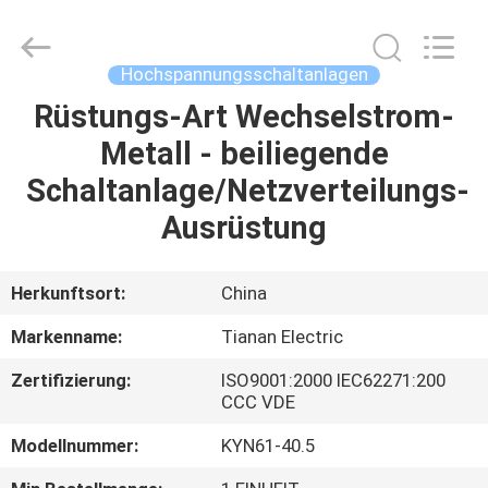
Ningbo
Tianan
(Group)
Co.,Ltd..
All
Hochspannungsschaltanlagen
Rights
Reserved.
Rüstungs-Art Wechselstrom-
HAUS
Metall - beiliegende
PRODUKTE
Schaltanlage/Netzverteilungs-
Ausrüstung
VR
SHOW
Herkunftsort:
China
Markenname:
Tianan Electric
ÜBER
Zertifizierung:
ISO9001:2000 IEC62271:200
UNS
CCC VDE
Modellnummer:
KYN61-40.5
FABRIK-