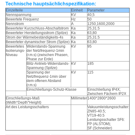
Technische hauptsächlichspezifikation:
Einzelteile
Einheit
Parameter
Nennspannung
KV
40,5
Bewertete Frequenz
Hz
50
Nennstrom
A
1250,1600,2000
Bewerteter Kurzschluss-Abschaltstrom
Ka
25,31.5
Bewerteter Herstellungsstrom (Spitze)
Ka
63,80
Strom der Wärmebeständigkeits-4s
Ka
25,31.5
Bewerteter dynamischer Strom (Spitze)
Ka
63,80
Bewertetes
Widerstands-Spannung
KV
95
Isolierungs-
der Netzfrequenz-1min
Niveau
(r.m.s) (zwischen Phasen,
Phase zur Erde)
Blitz-Antrieb-Widerstands-
KV
185
Spannung (Spitze)
Spannung der
KV
115
Netzfrequenz-1min über
dem offenen Abstand
(r.m.s)
Einschließungs-Schutz-Klasse
Einschließung IP4X;
Zwischen Fächern IP2X
Einschließungs-Maß
Millimeter
1400*2800*2600
(Width*Depth*Height)
Art des Leistungsschalters
Vakuumleistungsschalter:
ZN85-40.5;
VT19-40.5
Leistungsschalter SF6:
FP (ALSTOM);
SF (Schneider)