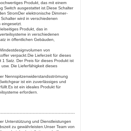
ochwertiges Produkt, das mit einem
Switch ausgestattet ist.Diese Schalter
d den StromDer elektronische Dimmer-
r Schalter wird in verschiedenen
eingesetzt.
lseitiges Produkt, das in
verteilsysteme in verschiedenen
atz in öffentlichen Gebäuden,
 Mindestdesignvolumen von
ffer verpackt.Die Lieferzeit für dieses
1 Satz. Der Preis für dieses Produkt ist
sw. Die Lieferfähigkeit dieses
iner Nennspitzenwiderstandsströmung
itchgear ist ein zuverlässiges und
lt.Es ist ein ideales Produkt für
ilsysteme erfordern.
er Unterstützung und Dienstleistungen
ebszeit zu gewährleisten.Unser Team von