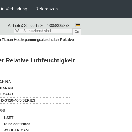
s in Verbindung
Referenzen
Vertrieb & Support：
86--13858385873
Go
 Tianan Hochspannungsabschalter Relative
Relative Luftfeuchtigkeit
CHINA
TIANAN
IEC&GB
HXGT10-40.5 SERIES
AGB:
:
1 SET
To be confirmed
WOODEN CASE