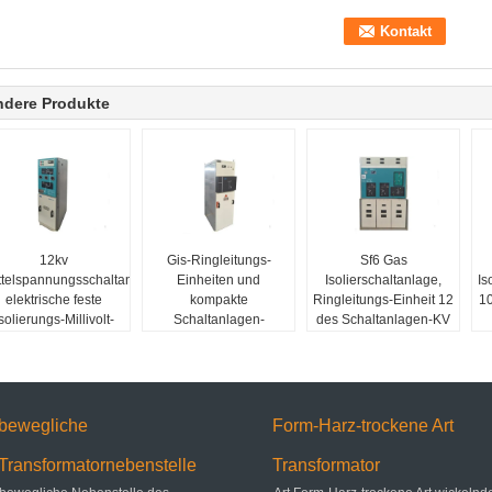
ndere Produkte
12kv
Gis-Ringleitungs-
Sf6 Gas
ttelspannungsschaltanlage,
Einheiten und
Isolierschaltanlage,
Is
elektrische feste
kompakte
Ringleitungs-Einheit 12
10
solierungs-Millivolt-
Schaltanlagen-
des Schaltanlagen-KV
Schaltanlage Rmu
Systeme Wechselstrom
Metall-- Einschließung
Sf6 Rmu Millivolt
gekapselt
bewegliche
Form-Harz-trockene Art
Transformatornebenstelle
Transformator