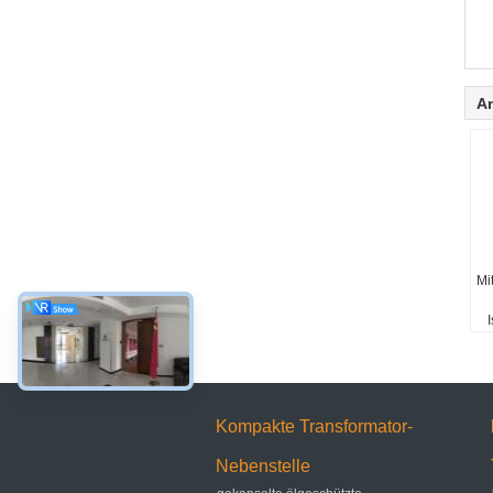
A
Mi
I
Kompakte Transformator-
Nebenstelle