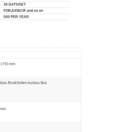
30 DATS/SET
FOB,EXW,CIF and so on
500 PER YEAR
*1750 mm
sbau Bus&Seiten Ausbau Bus
anan
a