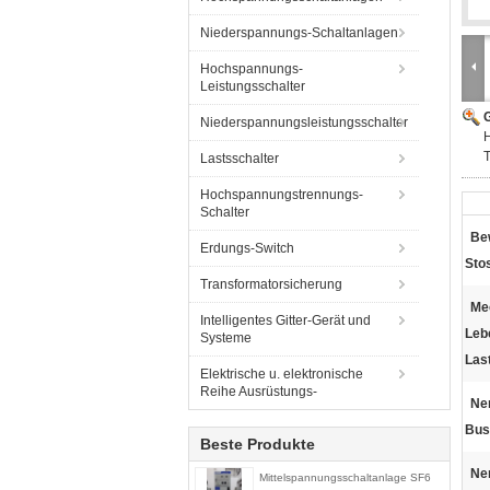
Niederspannungs-Schaltanlagen
Hochspannungs-
Leistungsschalter
G
Niederspannungsleistungsschalter
H
Lastsschalter
Hochspannungstrennungs-
Schalter
Be
Erdungs-Switch
Sto
Transformatorsicherung
Me
Intelligentes Gitter-Gerät und
Leb
Systeme
Las
Elektrische u. elektronische
Reihe Ausrüstungs-
Ne
Bus
Beste Produkte
Ne
Mittelspannungsschaltanlage SF6