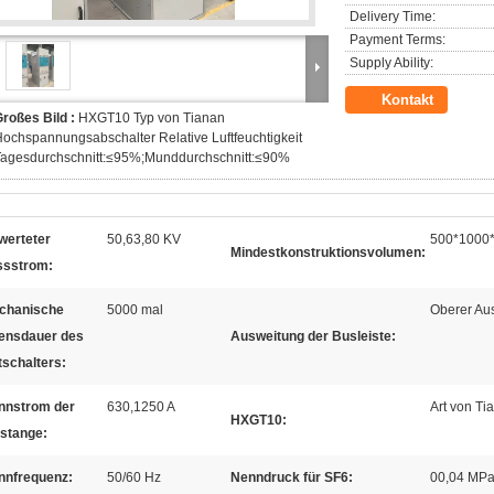
Delivery Time:
Payment Terms:
Supply Ability:
Kontakt
roßes Bild :
HXGT10 Typ von Tianan
ochspannungsabschalter Relative Luftfeuchtigkeit
Tagesdurchschnitt:≤95%;Munddurchschnitt:≤90%
werteter
50,63,80 KV
500*1000
Mindestkonstruktionsvolumen:
ssstrom:
chanische
5000 mal
Oberer Au
ensdauer des
Ausweitung der Busleiste:
tschalters:
nnstrom der
630,1250 A
Art von Ti
HXGT10:
stange:
nnfrequenz:
50/60 Hz
Nenndruck für SF6:
00,04 MP