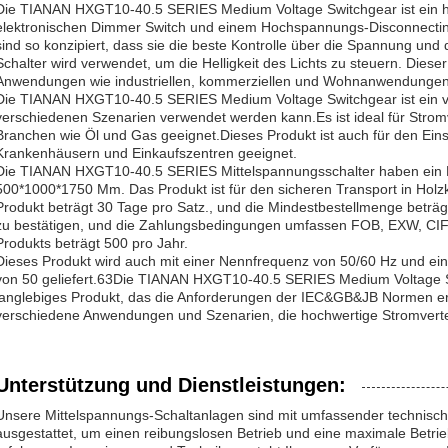
Die TIANAN HXGT10-40.5 SERIES Medium Voltage Switchgear ist ein h
elektronischen Dimmer Switch und einem Hochspannungs-Disconnecting 
sind so konzipiert, dass sie die beste Kontrolle über die Spannung un
Schalter wird verwendet, um die Helligkeit des Lichts zu steuern. Diese
Anwendungen wie industriellen, kommerziellen und Wohnanwendungen 
Die TIANAN HXGT10-40.5 SERIES Medium Voltage Switchgear ist ein vie
verschiedenen Szenarien verwendet werden kann.Es ist ideal für Strom
Branchen wie Öl und Gas geeignet.Dieses Produkt ist auch für den Eins
Krankenhäusern und Einkaufszentren geeignet.
Die TIANAN HXGT10-40.5 SERIES Mittelspannungsschalter haben ein
500*1000*1750 Mm. Das Produkt ist für den sicheren Transport in Holzko
Produkt beträgt 30 Tage pro Satz., und die Mindestbestellmenge beträgt 
zu bestätigen, und die Zahlungsbedingungen umfassen FOB, EXW, CIF u
Produkts beträgt 500 pro Jahr.
Dieses Produkt wird auch mit einer Nennfrequenz von 50/60 Hz und e
von 50 geliefert.63Die TIANAN HXGT10-40.5 SERIES Medium Voltage Sw
langlebiges Produkt, das die Anforderungen der IEC&GB&JB Normen erfül
verschiedene Anwendungen und Szenarien, die hochwertige Stromverte
Unterstützung und Dienstleistungen:
Unsere Mittelspannungs-Schaltanlagen sind mit umfassender technisch
ausgestattet, um einen reibungslosen Betrieb und eine maximale Betri