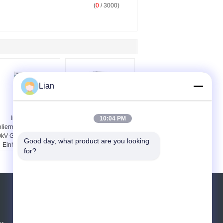
(
0
/ 3000)
Lian
Innengas -
Gekapselte Gis-
10:04 PM
oliermittelspannungsschaltanlage
Schaltanlagen-
kV GIS Ringleitungs-
Doppelenergiequellen-
Good day, what product are you looking 
Einheits-Kabinett
automatischer Schnitt -
for?
in der Ausrüstung
Referenzen
Senden Sie