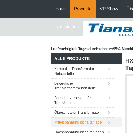
Haus
Produkte
VR Show
Üb
Nachrichten
Luftfeuchtigkeit Tagesdurchschnitt:≤95%;Mund
ALLE PRODUKTE
HX
Ta
Kompakte Transformator-
Nebenstelle
bewegliche
Transformatornebenstelle
Form-Harz-trockene Art
Transformator
Ölgeschützter Transformator
Mittelspannungsschaltanlage
Hochspannungsschaltanlagen