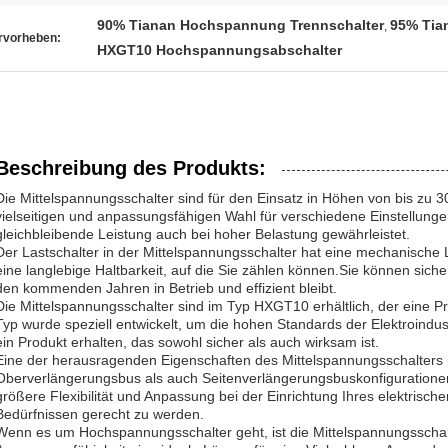
90% Tianan Hochspannung Trennschalter
95% Tia
,
rvorheben:
HXGT10 Hochspannungsabschalter
Beschreibung des Produkts:
Die Mittelspannungsschalter sind für den Einsatz in Höhen von bis zu 3
vielseitigen und anpassungsfähigen Wahl für verschiedene Einstellunge
gleichbleibende Leistung auch bei hoher Belastung gewährleistet.
Der Lastschalter in der Mittelspannungsschalter hat eine mechanische 
eine langlebige Haltbarkeit, auf die Sie zählen können.Sie können sicher
den kommenden Jahren in Betrieb und effizient bleibt.
Die Mittelspannungsschalter sind im Typ HXGT10 erhältlich, der eine Pro
Typ wurde speziell entwickelt, um die hohen Standards der Elektroindustr
ein Produkt erhalten, das sowohl sicher als auch wirksam ist.
Eine der herausragenden Eigenschaften des Mittelspannungsschalters i
Oberverlängerungsbus als auch Seitenverlängerungsbuskonfigurationen
größere Flexibilität und Anpassung bei der Einrichtung Ihres elektrisc
Bedürfnissen gerecht zu werden.
Wenn es um Hochspannungsschalter geht, ist die Mittelspannungsscha