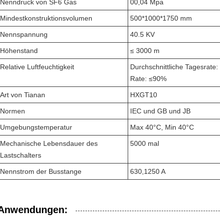
Nenndruck von SF6 Gas
00,04 Mpa
Mindestkonstruktionsvolumen
500*1000*1750 mm
Nennspannung
40.5 KV
Höhenstand
≤ 3000 m
Relative Luftfeuchtigkeit
Durchschnittliche Tagesrate:
Rate: ≤90%
Art von Tianan
HXGT10
Normen
IEC und GB und JB
Umgebungstemperatur
Max 40°C, Min 40°C
Mechanische Lebensdauer des
5000 mal
Lastschalters
Nennstrom der Busstange
630,1250 A
Anwendungen: