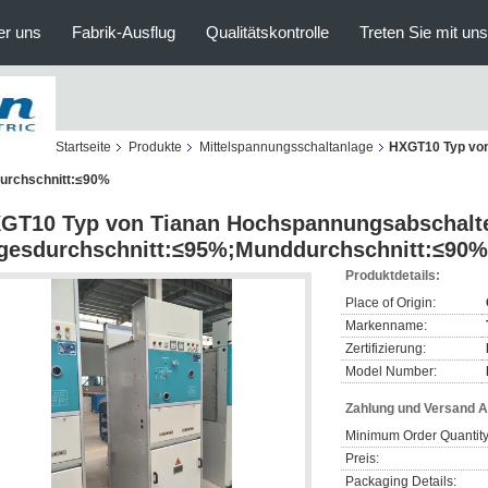
er uns
Fabrik-Ausflug
Qualitätskontrolle
Treten Sie mit un
Startseite
Produkte
Mittelspannungsschaltanlage
HXGT10 Typ von
durchschnitt:≤90%
GT10 Typ von Tianan Hochspannungsabschalter 
gesdurchschnitt:≤95%;Munddurchschnitt:≤90%
Produktdetails:
Place of Origin:
Markenname:
Zertifizierung:
Model Number:
Zahlung und Versand 
Minimum Order Quantity
Preis:
Packaging Details: