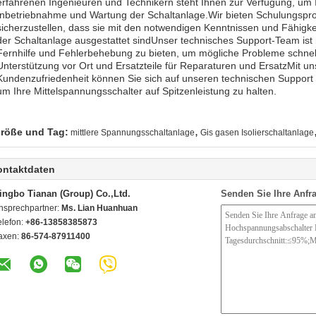
erfahrenen Ingenieuren und Technikern steht Ihnen zur Verfügung, um Ih
Inbetriebnahme und Wartung der Schaltanlage.Wir bieten Schulungspro
sicherzustellen, dass sie mit den notwendigen Kenntnissen und Fähigke
der Schaltanlage ausgestattet sindUnser technisches Support-Team ist
Fernhilfe und Fehlerbehebung zu bieten, um mögliche Probleme schnell
Unterstützung vor Ort und Ersatzteile für Reparaturen und ErsatzMit 
Kundenzufriedenheit können Sie sich auf unseren technischen Support 
um Ihre Mittelspannungsschalter auf Spitzenleistung zu halten.
,
röße und Tag:
mittlere Spannungsschaltanlage
Gis gasen Isolierschaltanlage
ontaktdaten
ingbo Tianan (Group) Co.,Ltd.
Senden Sie Ihre Anfra
nsprechpartner:
Ms. Lian Huanhuan
elefon:
+86-13858385873
axen:
86-574-87911400